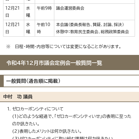
12月21
水
午前9時
議会運営委員会
日
曜
12月21
水
午前10
本会議（委員長報告、質疑、討論、採決）
日
曜
時
休憩中：教育民生委員会、総務政策委員会
※ 日程・時間・内容等については変更になることがあります。
令和4年12月市議会定例会一般質問一覧
一般質問（通告順に掲載）
中村 功 議員
ゼロカーボンシティについて
(1)どのような経過で、「ゼロカーボンシティいせ」の表明に至った
のか訊きたい。
(2)表明したメリットは何か訊きたい。
(3)ゼロカーボンシティに取り組む課題は何か訊きたい。