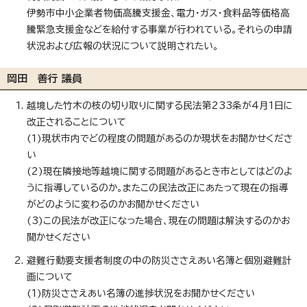
伊勢市中小企業者物価高騰支援金、電力・ガス・食料品等価格高
騰緊急支援金などを給付する事業が行われている。それらの申請
状況および広報の状況について説明されたい。
岡田 善行 議員
越境した竹木の枝の切り取りに関する民法第233条が4月1日に
改正されることについて
(1)現状市内でどの程度の問題があるのか現状をお聞かせくださ
い
(2)現在隣接地等越境に関する問題があるとき市としてはどのよ
うに指導しているのか。またこの民法改正にあたって現在の指導
がどのように変わるのかお聞かせください
(3)この民法が改正になった場合、現在の問題は解決するのかお
聞かせください
避難行動要支援者制度の中の防災ささえあい名簿と個別避難計
画について
(1)防災ささえあい名簿の進捗状況をお聞かせください