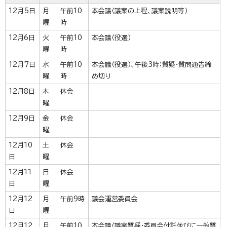
12月5日
月
午前10
本会議（議案の上程、議案説明等）
曜
時
12月6日
火
午前10
本会議（役選）
曜
時
12月7日
水
午前10
本会議（役選）、午後3時：質疑・質問通告締
曜
時
め切り
12月8日
木
休会
曜
12月9日
金
休会
曜
12月10
土
休会
日
曜
12月11
日
休会
日
曜
12月12
月
午前9時
議会運営委員会
日
曜
12月12
月
午前10
本会議（議案質疑・委員会付託並びに一般質