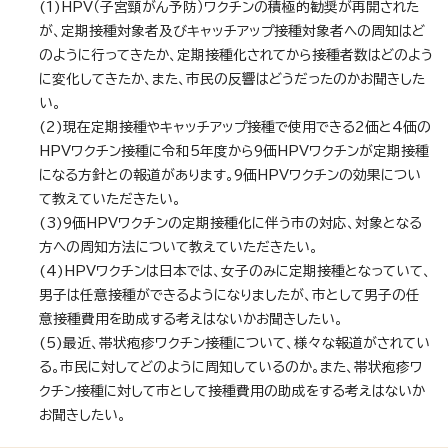
(1)HPV（子宮頸がん予防）ワクチンの積極的勧奨が再開された
が、定期接種対象者及びキャッチアップ接種対象者への周知はど
のように行ってきたか、定期接種化されてから接種者数はどのよう
に変化してきたか、また、市民の反響はどうだったのかお聞きした
い。
(2)現在定期接種やキャッチアップ接種で使用できる2価と4価の
HPVワクチン接種に令和5年度から9価HPVワクチンが定期接種
になる方針との報道があります。9価HPVワクチンの効果につい
て教えていただきたい。
(3)9価HPVワクチンの定期接種化に伴う市の対応、対象となる
方への周知方法について教えていただきたい。
(4)HPVワクチンは日本では、女子のみに定期接種となっていて、
男子は任意接種ができるようになりましたが、市として男子の任
意接種費用を助成する考えはないかお聞きしたい。
(5)最近、帯状疱疹ワクチン接種について、様々な報道がされてい
る。市民に対してどのように周知しているのか。また、帯状疱疹ワ
クチン接種に対して市として接種費用の助成をする考えはないか
お聞きしたい。