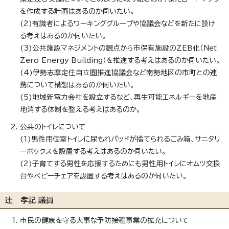
を作成する計画はあるのか伺いたい。
(2)有識者によるワーキンググループや協議会などを新たに設け
る考えはあるのか伺いたい。
(3)公共施設マネジメントの観点から市保有施設のZEB化（Net
Zero Energy Building）を推進する考えはあるのか伺いたい。
(4)伊勢志摩定住自立圈推進協議会など南勢地区の市町との連
携について構想はあるのか伺いたい。
(5)地域新電力会社を設立するなど、再生可能エネルギーを地産
地消する体制を整える考えはあるのか。
公共のトイレについて
(1)男性用個室トイレに尿もれパッドが捨てられるごみ箱、サニタリ
ーボックスを設置する考えはあるのか伺いたい。
(2)子育てする男性を応援するためにも男性用トイレにオムツ交換
台やべビーチェアを設置する考えはあるのか伺いたい。
辻󠄀 孝記 議員
市民の健康を守る大事な予防接種事業の拡充について