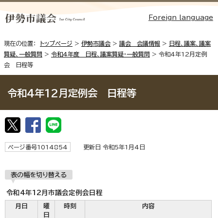
Foreign language
現在の位置：
トップページ
>
伊勢市議会
>
議会 会議情報
>
日程、議案、議案
質疑、一般質問
>
令和4年度 日程、議案質疑・一般質問
> 令和4年12月定例
会 日程等
令和4年12月定例会 日程等
ページ番号1014854
更新日 令和5年1月4日
表の幅を切り替える
令和4年12月市議会定例会日程
月日
曜
時刻
内容
日