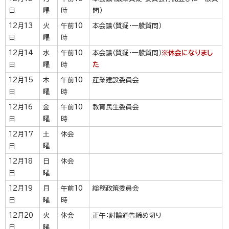
日
曜
時
問）
12月13
火
午前10
本会議（質疑・一般質問）
日
曜
時
12月14
水
午前10
本会議（質疑・一般質問）
※休会になりまし
日
曜
時
た
12月15
木
午前10
産業建設委員会
日
曜
時
12月16
金
午前10
教育民生委員会
日
曜
時
12月17
土
休会
日
曜
12月18
日
休会
日
曜
12月19
月
午前10
総務政策委員会
日
曜
時
12月20
火
休会
正午：討論通告締め切り
日
曜