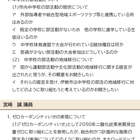
(1)市内中学校の部活動の現状について
ア 外部指導者や総合型地域スポーツクラブ等と連携している所
はあるのか
イ 既定の学校に部活動がないため 他の学校に通学している生
徒はいるのか
ウ 中学校体育連盟で大会が行われている競技種目は何か
エ 部員が少ない部活動の大会参加はどうしているのか
(2) 中学校の部活動の地域移行について
ア 国から運動部活動や文化部活動の地域移行に関する提言が
出されたと思うが、その概要をお聞きしたい
イ それらの提言を受け、伊勢市は中学校の部活の地域移行に対
してどのように取り組もうと考えているのかお聞きしたい
宮﨑 誠 議員
ゼロカーボンシティいせの実現について
(1)「ゼロカーボンシティいせ」として2050年二酸化炭素実質排出
量ゼロに取り組むことを表明したが、総合的かつ計画的な施策の
策定及び実施についてどのように取り組むのか、またロードマップ