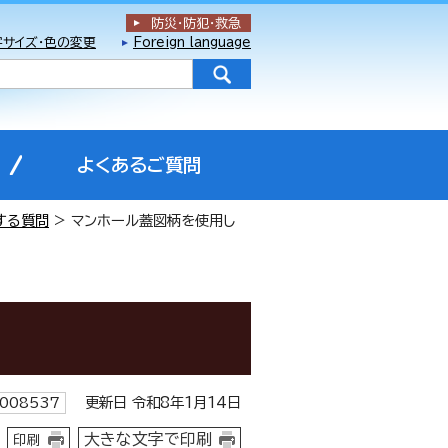
防災・防犯
・
救急
字サイズ・色の変更
Foreign language
よくあるご質問
する質問
> マンホール蓋図柄を使用し
更新日 令和8年1月14日
008537
大きな文字で印刷
印刷