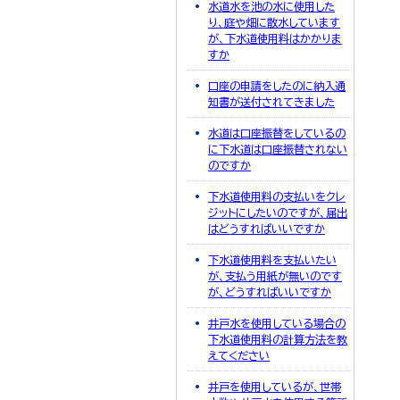
水道水を池の水に使用した
り、庭や畑に散水しています
が、下水道使用料はかかりま
すか
口座の申請をしたのに納入通
知書が送付されてきました
水道は口座振替をしているの
に下水道は口座振替されない
のですか
下水道使用料の支払いをクレ
ジットにしたいのですが、届出
はどうすればいいですか
下水道使用料を支払いたい
が、支払う用紙が無いのです
が、どうすればいいですか
井戸水を使用している場合の
下水道使用料の計算方法を教
えてください
井戸を使用しているが、世帯