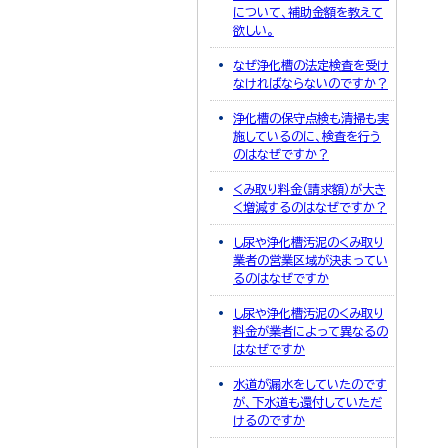
について、補助金額を教えて
欲しい。
なぜ浄化槽の法定検査を受け
なければならないのですか？
浄化槽の保守点検も清掃も実
施しているのに、検査を行う
のはなぜですか？
くみ取り料金（請求額）が大き
く増減するのはなぜですか？
し尿や浄化槽汚泥のくみ取り
業者の営業区域が決まってい
るのはなぜですか
し尿や浄化槽汚泥のくみ取り
料金が業者によって異なるの
はなぜですか
水道が漏水をしていたのです
が、下水道も還付していただ
けるのですか