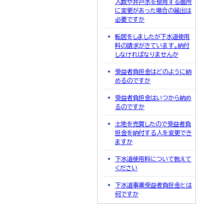
人数や井戸水を使用する箇所
に変更があった場合の届出は
必要ですか
転居をしましたが下水道使用
料の請求がきています。納付
しなければなりませんか
受益者負担金はどのように納
めるのですか
受益者負担金はいつから納め
るのですか
土地を売買したので受益者負
担金を納付する人を変更でき
ますか
下水道使用料について教えて
ください
下水道事業受益者負担金とは
何ですか