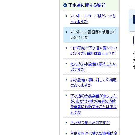
下水道に関する質問
マンホールカードはどこでも
らえますか
マンホール蓋図柄を使用した
いのですが
自由研究で下水道を調べたい
のですが、資料は貰えますか
宅内の排水設備工事をしたい
のですが
排水設備工事に対しての補助
はありますか
下水道の点検業者が来ました
が、市が宅内排水設備の点検
を業者に依頼することはあり
ますか
下水がつまったのですが
合併処理浄化槽の設置補助金