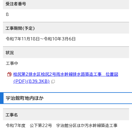
受注者番号
8
工事期間(予定)
令和7年11月18日～令和10年3月6日
状況
工事中
桧尻第2排水区桧尻2号雨水幹線排水路築造工事 位置図
(PDF)(839.3KB)
宇治館町地内ほか
工事名
令和7年度 公下第22号 宇治館分区ほか汚水幹線築造工事