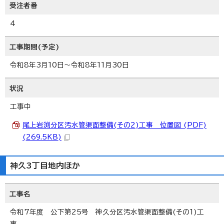
受注者番
4
工事期間(予定)
令和8年3月10日～令和8年11月30日
状況
工事中
尾上岩渕分区汚水管渠面整備(その2)工事 位置図 (PDF)
(269.5KB)
神久3丁目地内ほか
工事名
令和7年度 公下第25号 神久分区汚水管渠面整備(その1)工
事