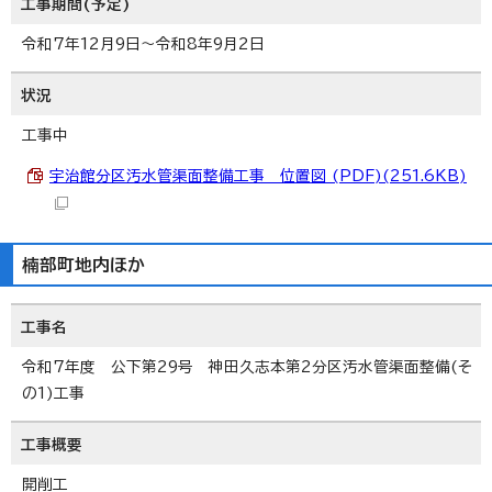
工事期間(予定)
令和7年12月9日～令和8年9月2日
状況
工事中
宇治館分区汚水管渠面整備工事 位置図 (PDF)(251.6KB)
楠部町地内ほか
工事名
令和7年度 公下第29号 神田久志本第2分区汚水管渠面整備(そ
の1)工事
工事概要
開削工