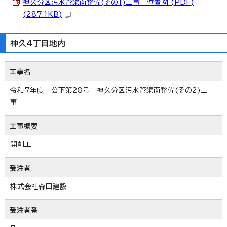
神久分区汚水管渠面整備(その1)工事 位置図 (PDF)
(287.1KB)
神久4丁目地内
工事名
令和7年度 公下第28号 神久分区汚水管渠面整備(その2)工
事
工事概要
開削工
受注者
株式会社森田建設
受注者番