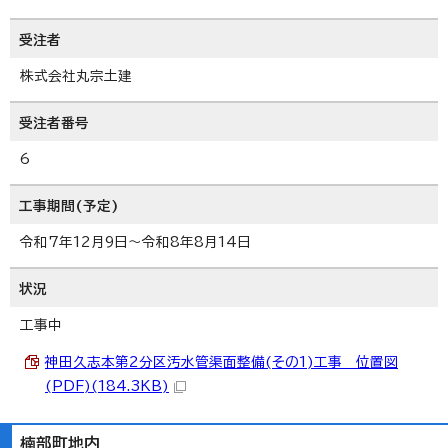
受注者
株式会社丸宗土建
受注者番号
6
工事期間(予定)
令和7年12月9日～令和8年8月14日
状況
工事中
神田久志本第2分区汚水管渠面整備(その1)工事 位置図
(PDF)(184.3KB)
楠部町地内