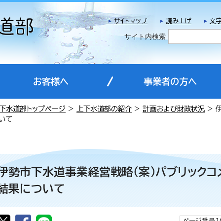
サイトマップ
読み上げ
文
サイト内検索
お客様へ
事業者の方へ
下水道部トップページ
>
上下水道部の紹介
>
計画および財政状況
> 
いて
伊勢市下水道事業経営戦略（案）パブリックコ
結果について