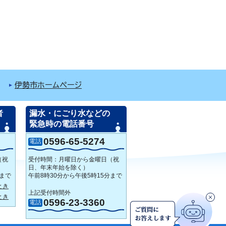
伊勢市ホームページ
者
漏水・にごり水などの
緊急時の電話番号
0596-65-5274
電話
（祝
受付時間：月曜日から金曜日（祝
日、年末年始を除く）
分まで
午前8時30分から午後5時15分まで
とき
上記受付時間外
とき
0596-23-3360
電話