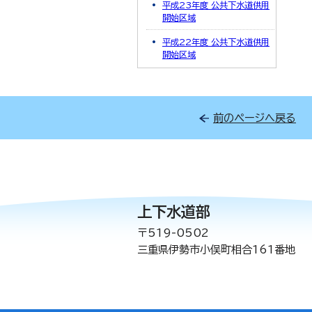
平成23年度 公共下水道供用
開始区域
平成22年度 公共下水道供用
開始区域
前のページへ戻る
上下水道部
〒519-0502
三重県伊勢市小俣町相合161番地