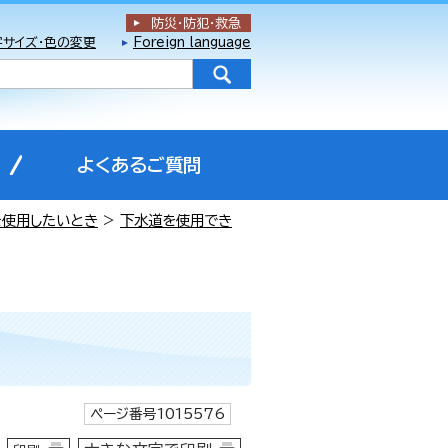
防災・防犯
・
救急
字サイズ・色の変更
Foreign language
よくあるご質問
を使用したいとき
>
下水道を使用でき
ページ番号1015576