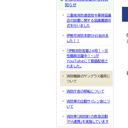
知らせ
三重南消防通信指令事務協議
会の設置に関する協議書調印
式を行いました
伊勢市消防本部SNS始めま
した！！
「伊勢消防密着24時！〜女
性職員活躍中！～」が
YouTubeにて動画配信さ
れました。
消防職員のサングラス着用に
ついて
消防庁舎の移転について
消防車の出動サイレン音につ
いて
消防車（消防隊）の救急活動
「PA連携」を実施しています