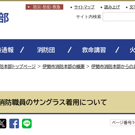
防災・防犯
・
救急
サイトマップ
読み上げ
文
サイト内検索
番通報
消防団
救命講習
防本部トップページ
>
伊勢市消防本部の概要
>
伊勢市消防本部からの
消防職員のサングラス着用について
ページ番号1