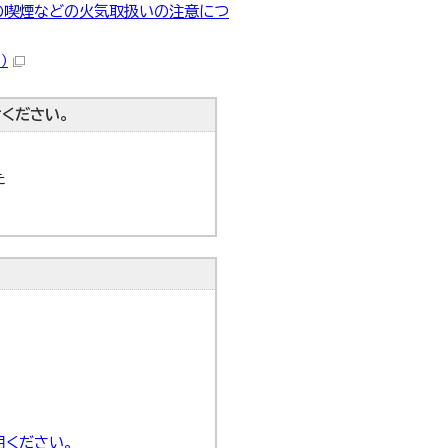
の喫煙などの火気取扱いの注意につ
）
ください。
た
用ください。