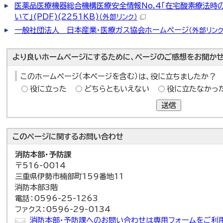
医薬品医療機器総合機構医療安全情報No.4「在宅酸素療法時
いて」(PDF)(2251KB)
（外部リンク）
一般社団法人 日本産業・医療ガス協会ホームページ
（外部リンク
より良いホームページにするために、ページのご感想をお聞かせ
このホームページ（本ページを含む）は、役に立ちましたか？
役に立った
どちらともいえない
役に立たなかっ
送信
このページに関する
お問い合わせ
消防本部・予防課
〒516-0014
三重県伊勢市楠部町159番地11
消防本部3階
電話：0596-25-1263
ファクス：0596-29-0134
消防本部・予防課へのお問い合わせは専用フォームをご利