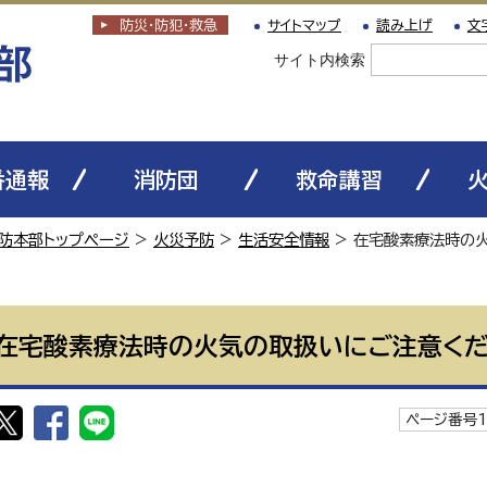
防災・防犯
・
救急
サイトマップ
読み上げ
文
サイト内検索
番通報
消防団
救命講習
防本部トップページ
>
火災予防
>
生活安全情報
> 在宅酸素療法時の
在宅酸素療法時の火気の取扱いにご注意く
ページ番号1