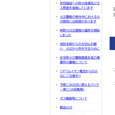
学校施設への防火指導及び立
入検査を実施しています
火災警報の発令中における火
の使用には制限があります
林野火災注意報の運用を開始
しました
消防本部からの大切なお願
い 火災から命を守るために
住宅用火災警報器普及協力事
業所の募集について
リチウムイオン電池からの火
災にご注意を‼
不燃ごみの日に燃えるパッカ
ー車（ごみ収集車）
ガス機器等について
製品火災