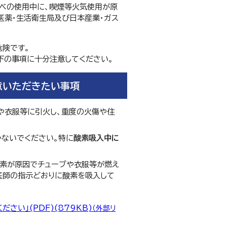
ベの使用中に、喫煙等火気使用が原
医薬・生活衛生局及び日本産業・ガス
険です。
下の事項に十分注意してください。
意いただきたい事項
や衣服等に引火し、重度の火傷や住
かないでください。特に
酸素吸入中に
酸素が原因でチューブや衣服等が燃え
医師の指示どおりに酸素を吸入して
い」(PDF)(879KB)
（外部リ