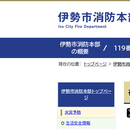
伊勢市消防本部
119
の概要
現在の位置：
トップページ
>
伊勢市消
伊勢市消防本部トップペー
ジ
火災予防
生活安全情報