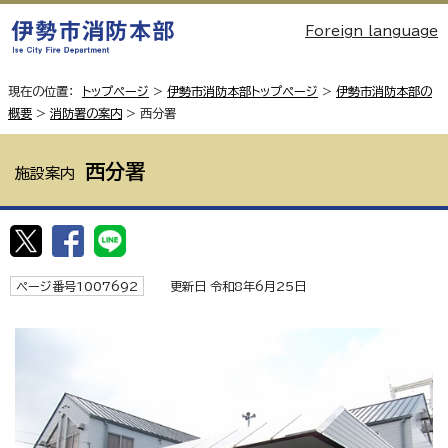
Foreign language
現在の位置：
トップページ
>
伊勢市消防本部トップページ
>
伊勢市消防本部の
概要
>
消防署の案内
> 西分署
西分署
施設案内
ページ番号1007692
更新日 令和8年6月25日