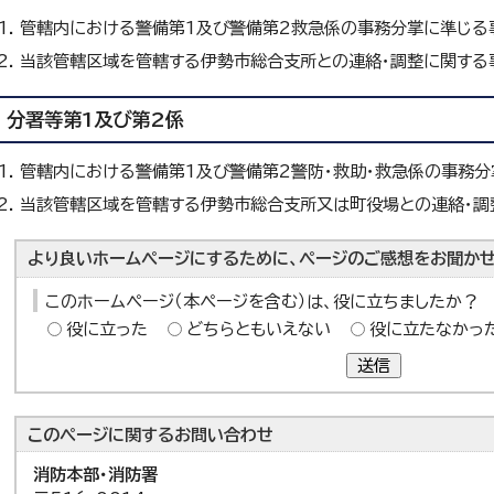
管轄内における警備第1及び警備第2救急係の事務分掌に準じる
当該管轄区域を管轄する伊勢市総合支所との連絡・調整に関する
分署等第1及び第2係
管轄内における警備第1及び警備第2警防・救助・救急係の事務
当該管轄区域を管轄する伊勢市総合支所又は町役場との連絡・調
より良いホームページにするために、ページのご感想をお聞かせ
このホームページ（本ページを含む）は、役に立ちましたか？
役に立った
どちらともいえない
役に立たなかっ
送信
このページに関する
お問い合わせ
消防本部・消防署