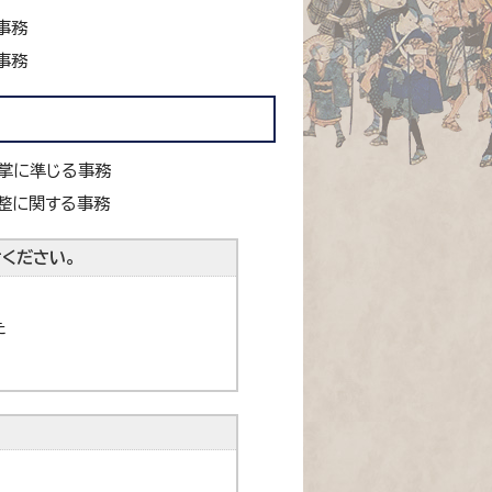
事務
事務
分掌に準じる事務
整に関する事務
ください。
た