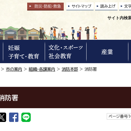
防災・防犯
・
救急
サイトマップ
読み上げ
文
サイト内検
>
市の案内
>
組織・各課案内
>
消防本部
> 消防署
消防署
ページ番号1