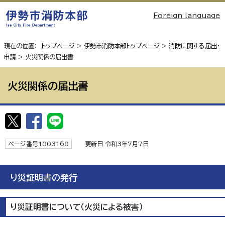
Foreign language
現在の位置：
トップページ
>
伊勢市消防本部トップページ
>
消防に関する届出・
申請
> 火災関係の届出書
火災関係の届出書
ページ番号1003168
更新日 令和3年7月7日
り災証明書の発行
り災証明書について（火災による被害）