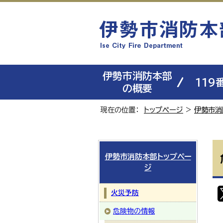
伊勢市消防本部
119
の概要
現在の位置：
トップページ
>
伊勢市消
伊勢市消防本部トップペー
ジ
火災予防
危険物の情報