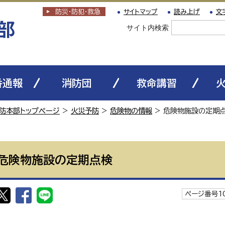
防災・防犯
・
救急
サイトマップ
読み上げ
文
サイト内検索
番通報
消防団
救命講習
防本部トップページ
>
火災予防
>
危険物の情報
> 危険物施設の定期
危険物施設の定期点検
ページ番号10