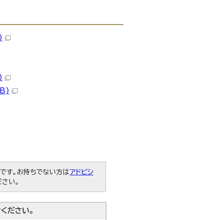
)
)
B)
必要です。お持ちでない方は
アドビシ
ださい。
ください。