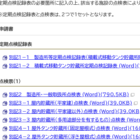
定期点検記録表の必要箇所に記入の上、該当する施設の点検表により
※定期点検記録表と点検表は、2つで1セットとなります。
申請書
定期点検記録表
別記1－1 製造所等定期点検記録表（積載式移動タンク貯蔵所除く） 
別記1－2 積載式移動タンク貯蔵所定期点検記録表 (Word)(1
点検票（1）
別記2 製造所・一般取扱所点検表 (Word)(790.5KB)
別記3－1 屋内貯蔵所（平家建）点検表 (Word)(39.0KB)
別記3－2 屋内貯蔵所（平家建以外）点検表 (Word)(39.0KB
別記3－3 屋内貯蔵所（多用途部分を有するもの）点検表 (Word)
別記4－1 屋外タンク貯蔵所（固定屋根式）点検表 (Word)(168
別記4－2 屋外タンク貯蔵所（浮き屋根式）点検表 (Word)(168