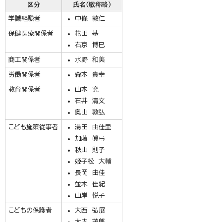
区分
氏名（敬称略）
学識経験者
中條 敦仁
保健医療関係者
花田 基
右京 博巳
商工関係者
水野 和美
労働関係者
森本 貴幸
教育関係者
山本 究
石井 清文
奥山 敦弘
こども施策従事者
湯田 由佳里
加藤 眞弓
秋山 則子
姫子松 大輔
長岡 由佳
並木 佳紀
山岸 悦子
こどもの保護者
大西 弘展
大内 茂郎