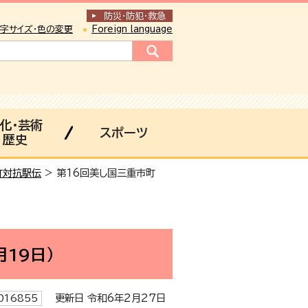
防災・防犯
・
救急
字サイズ・色の変更
Foreign language
化・芸術
スポーツ
歴史
町対抗駅伝
> 第16回美し国三重市町
19日）
更新日 令和6年2月27日
16855