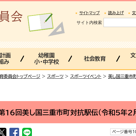
サイトマップ
読み上げ
文
サイト内検索
・計画
幼稚園
文
社会教育
組み
小・中学校
育委員会トップページ
>
スポーツ
>
スポーツイベント
>
美し国三重市
第16回美し国三重市町対抗駅伝（令和5年2月
ページ番号10