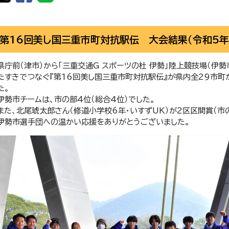
第16回美し国三重市町対抗駅伝 大会結果（令和5年
県庁前（津市）から「三重交通G スポーツの杜 伊勢」陸上競技場（伊勢市
たすきでつなぐ『第16回美し国三重市町対抗駅伝』が県内全29市町
た。
伊勢市チームは、市の部4位（総合4位）でした。
また、北尾琥太郎さん（修道小学校6年・いすずUK）が2区区間賞（市
伊勢市選手団への温かい応援をありがとうございました。