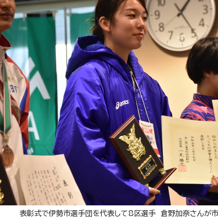
表彰式で伊勢市選手団を代表して8区選手 倉野加奈さんが