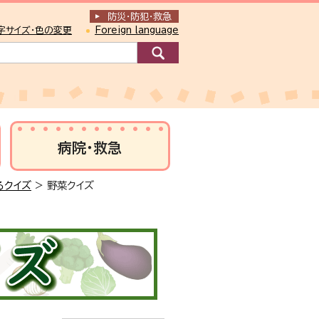
防災・防犯
・
救急
字サイズ・色の変更
Foreign language
病院・救急
るクイズ
> 野菜クイズ