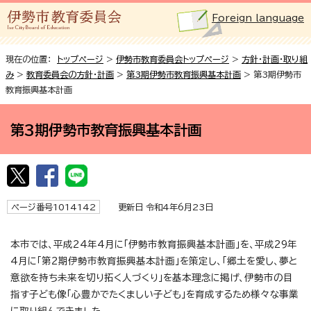
Foreign language
現在の位置：
トップページ
>
伊勢市教育委員会トップページ
>
方針・計画・取り組
み
>
教育委員会の方針・計画
>
第3期伊勢市教育振興基本計画
> 第3期伊勢市
教育振興基本計画
第3期伊勢市教育振興基本計画
ページ番号1014142
更新日 令和4年6月23日
本市では、平成24年4月に「伊勢市教育振興基本計画」を、平成29年
4月に「第2期伊勢市教育振興基本計画」を策定し、「郷土を愛し、夢と
意欲を持ち未来を切り拓く人づくり」を基本理念に掲げ、伊勢市の目
指す子ども像「心豊かでたくましい子ども」を育成するため様々な事業
に取り組んできました。