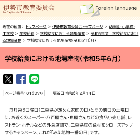
Foreign language
現在の位置：
トップページ
>
伊勢市教育委員会トップページ
>
幼稚園・小学校・
中学校
>
学校給食
>
学校給食における地場産物
>
令和5年度 学校給食におけ
る地場産物
> 学校給食における地場産物（令和5年6月）
学校給食における地場産物（令和5年6月）
ページ番号1016879
更新日 令和6年2月14日
毎月第3日曜日（三重県が定めた家庭の日）とその前日の土曜日
に、お近くのスーパー・八百屋さん・魚屋さんなどの食品小売店舗、レ
ストラン・ホテルなどの外食店舗で、三重県産の食材をクローズアップ
するキャンペーン、これが「みえ地物一番の日」です。