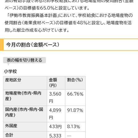
消の有効手段であるため学校給食における地場産物の使用割合（金額
ベース）の目標値を65.0％と設定しています。
「伊勢市教育振興基本計画」において、学校給食における地場産物の
使用割合（青果食材ベース）の目標値を48％と設定し、地場産物を活
用した献立作成を心がけています。
今月の割合（金額ベース）
表の幅を切り替える
小学校
産地区分
金額
割合（％）
（円）
地場産物(市内・県内
3,560
66.76％
産)
円
国内産(市内・県内・国
4,899
91.87％
内産)
円
外国産
433円
8.13％
合計
5,333
―