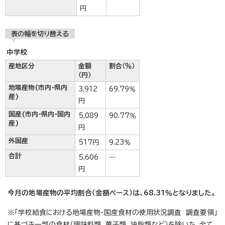
円
表の幅を切り替える
中学校
産地区分
金額
割合（％）
（円）
地場産物(市内・県内
3,912
69.79％
産)
円
国産(市内・県内・国内
5,089
90.77％
産)
円
外国産
517円
9.23％
合計
5,606
―
円
今月の地場産物の平均割合（金額ベース）は、68.31％となりました。
※「学校給食における地場産物・国産食材の使用状況調査 調査要領」
に基づき一部の食材（調味料類、菓子類、油脂類など）を除いた、全て