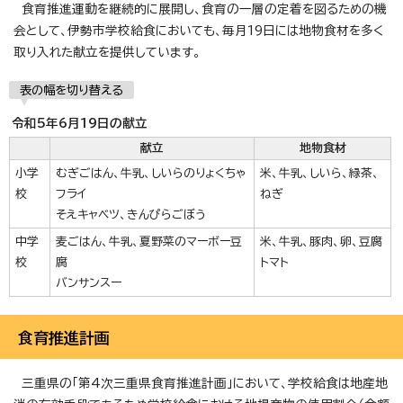
食育推進運動を継続的に展開し、食育の一層の定着を図るための機
会として、伊勢市学校給食においても、毎月19日には地物食材を多く
取り入れた献立を提供しています。
表の幅を切り替える
令和5年6月19日の献立
献立
地物食材
小学
むぎごはん、牛乳、しいらのりょくちゃ
米、牛乳、しいら、緑茶、
校
フライ
ねぎ
そえキャベツ、きんぴらごぼう
中学
麦ごはん、牛乳、夏野菜のマーボー豆
米、牛乳、豚肉、卵、豆腐
校
腐
トマト
バンサンスー
食育推進計画
三重県の「第4次三重県食育推進計画」において、学校給食は地産地