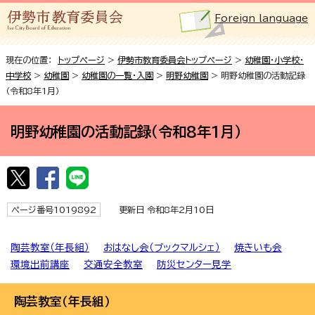
Foreign language
現在の位置：
トップページ
>
伊勢市教育委員会トップページ
>
幼稚園・小学校・
中学校
>
幼稚園
>
幼稚園の一覧・入園
>
明野幼稚園
> 明野幼稚園の活動記録
（令和8年1月）
明野幼稚園の活動記録（令和8年1月）
ページ番号1019892
更新日 令和8年2月10日
陶芸教室（年長組）
おはなし会（ブックマルシェ）
焼きいも会
環境出前講座
交通安全教室
防災センター見学
陶芸教室（年長組）