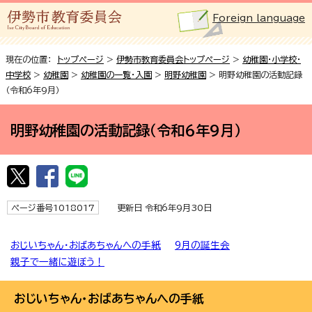
Foreign language
現在の位置：
トップページ
>
伊勢市教育委員会トップページ
>
幼稚園・小学校・
中学校
>
幼稚園
>
幼稚園の一覧・入園
>
明野幼稚園
> 明野幼稚園の活動記録
（令和6年9月）
明野幼稚園の活動記録（令和6年9月）
ページ番号1018017
更新日 令和6年9月30日
おじいちゃん・おばあちゃんへの手紙
9月の誕生会
親子で一緒に遊ぼう！
おじいちゃん・おばあちゃんへの手紙