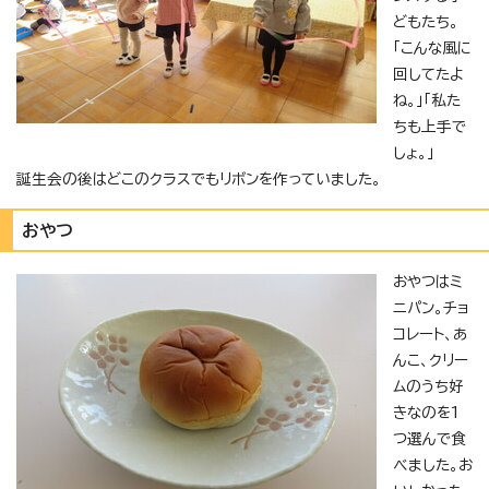
どもたち。
「こんな風に
回してたよ
ね。」「私た
ちも上手で
しょ。」
誕生会の後はどこのクラスでもリボンを作っていました。
おやつ
おやつはミ
ニパン。チョ
コレート、あ
んこ、クリー
ムのうち好
きなのを1
つ選んで食
べました。お