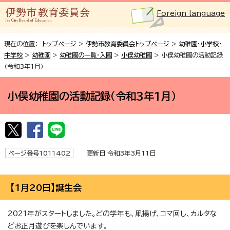
Foreign language
現在の位置：
トップページ
>
伊勢市教育委員会トップページ
>
幼稚園・小学校・
中学校
>
幼稚園
>
幼稚園の一覧・入園
>
小俣幼稚園
> 小俣幼稚園の活動記録
（令和3年1月）
小俣幼稚園の活動記録（令和3年1月）
ページ番号1011402
更新日 令和3年3月11日
【1月20日】誕生会
2021年がスタートしました。どの学年も、凧揚げ、コマ回し、カルタな
どお正月遊びを楽しんでいます。