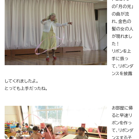
の「月の光」
の曲が流
れ、金色の
髪の女の人
が現れまし
た！
リボンを上
手に扱っ
て、リボンダ
ンスを披露
してくれましたよ。
とっても上手だったね。
お部屋に帰
ると早速リ
ボンを作っ
て、リボンダ
ンスする子