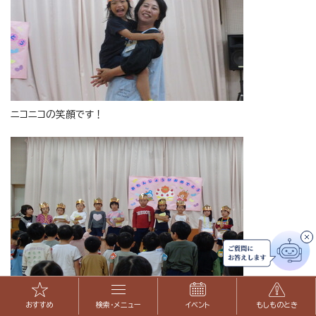
ニコニコの笑顔です！
みんなからは歌のプレゼント。
おすすめ
検索・メニュー
イベント
もしものとき