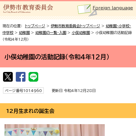
Foreign language
現在の位置：
トップページ
>
伊勢市教育委員会トップページ
>
幼稚園・小学校・
中学校
>
幼稚園
>
幼稚園の一覧・入園
>
小俣幼稚園
> 小俣幼稚園の活動記録
（令和4年12月）
小俣幼稚園の活動記録（令和4年12月）
ページ番号1014960
更新日 令和4年12月28日
12月生まれの誕生会