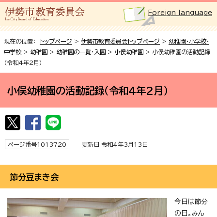
Foreign language
現在の位置：
トップページ
>
伊勢市教育委員会トップページ
>
幼稚園・小学校・
中学校
>
幼稚園
>
幼稚園の一覧・入園
>
小俣幼稚園
> 小俣幼稚園の活動記録
（令和4年2月）
小俣幼稚園の活動記録（令和4年2月）
ページ番号1013720
更新日 令和4年3月13日
節分豆まき会
今日は節分
の日。みん