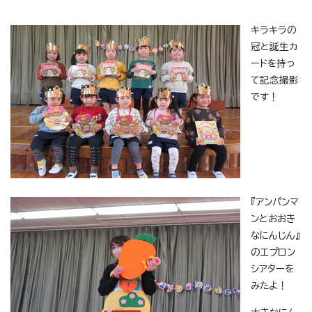
キラキラの
冠と誕生カ
ードを持っ
て記念撮影
です！
『アンパンマ
ンとおおき
なにんじん』
のエプロン
シアターを
みたよ！