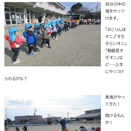
自分の中の
鬼をやっつ
けます。
「おこりんぼ
オニ」「すき
きらいオニ」
「動画見す
ぎオニ」な
ど・・・上手
にやっつけ
られるかな？
青鬼がやっ
てきた！
負けるもん
か！