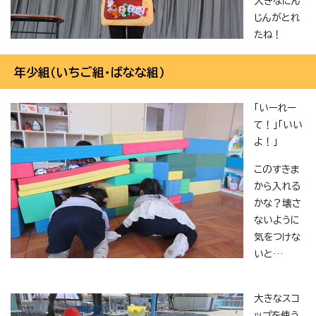
大きなにん
じんがとれ
たね！
年少組（いちご組・ばなな組）
「いーれー
て！」「いい
よ！」
このすきま
から入れる
かな？壊さ
ないように
気をつけな
いと…
大きなスコ
ップを使う