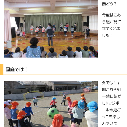
奏どう？
今度はこあ
ら組が見に
来てくれま
した！
園庭では！
外ではりす
組こあら組
一緒に転が
しドッジボ
ールや鬼ご
っこを楽し
んでいま