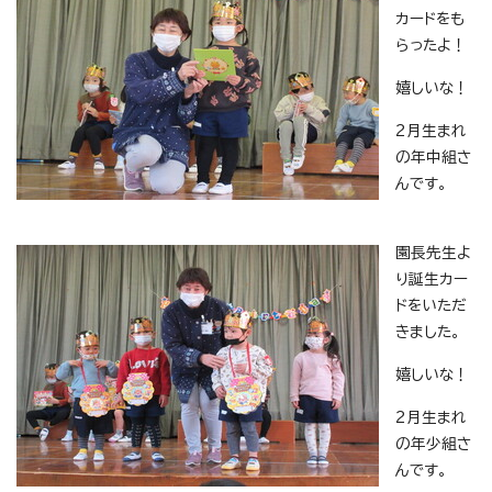
カードをも
らったよ！
嬉しいな！
2月生まれ
の年中組さ
んです。
園長先生よ
り誕生カー
ドをいただ
きました。
嬉しいな！
2月生まれ
の年少組さ
んです。