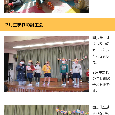
2月生まれの誕生会
園長先生よ
りお祝いの
カードをい
ただきまし
た。
2月生まれ
の年長組の
子ども達で
す。
園長先生よ
りお祝いの