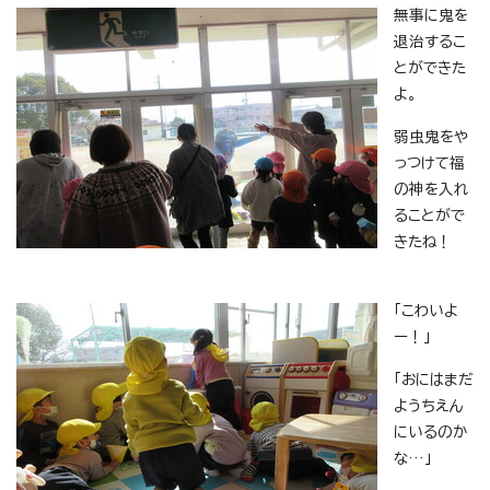
無事に鬼を
退治するこ
とができた
よ。
弱虫鬼をや
っつけて福
の神を入れ
ることがで
きたね！
「こわいよ
ー！」
「おにはまだ
ようちえん
にいるのか
な…」