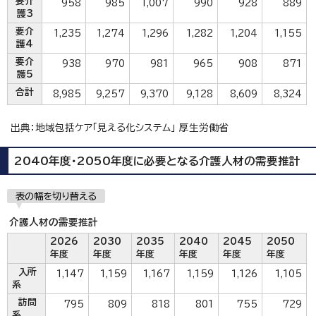
要介
958
985
1,007
990
928
889
護3
要介
1,235
1,274
1,296
1,282
1,204
1,155
護4
要介
938
970
981
965
908
871
護5
合計
8,985
9,257
9,370
9,128
8,609
8,324
出典：地域包括ケア「見える化システム」 厚生労働省
2040年度・2050年度に必要となる介護人材の需要推計
表の幅を切り替える
介護人材の需要推計
2026
2030
2035
2040
2045
2050
年度
年度
年度
年度
年度
年度
入所
1,147
1,159
1,167
1,159
1,126
1,105
系
訪問
795
809
818
801
755
729
系