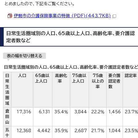
とめましたので、下記をご覧ください。
伊勢市の介護保険事業の特徴 (PDF)(443.7KB)
日常生活圏域別の人口、65歳以上人口、高齢化率、要介護認
定者数など
表の幅を切り替える
日常生活圏域別の人口、65歳以上人口、高齢化率、要介護認定者数な
日
人口
65歳以
高齢化
75歳以
75歳
要介護
認定率
常
上人口
率
上人口
以上の
認定者
生
率
数
活
圏
域
倉
17,316
6,131
35.4％
3,844
22.2％
1,456
23.7
田
山
五
12,368
4,442
35.9％
2,687
21.7％
1,044
23.5
十