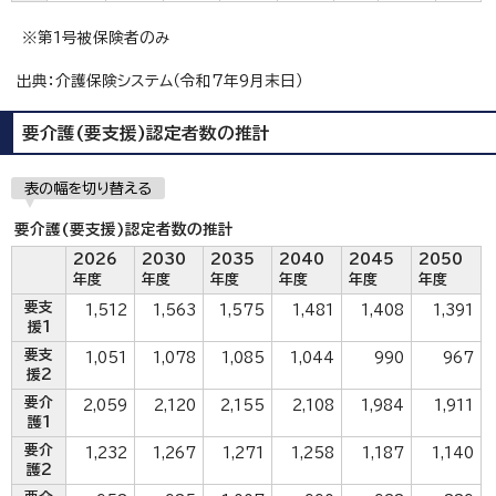
※第1号被保険者のみ
出典：介護保険システム（令和7年9月末日）
要介護(要支援)認定者数の推計
表の幅を切り替える
要介護(要支援)認定者数の推計
2026
2030
2035
2040
2045
2050
年度
年度
年度
年度
年度
年度
要支
1,512
1,563
1,575
1,481
1,408
1,391
援1
要支
1,051
1,078
1,085
1,044
990
967
援2
要介
2,059
2,120
2,155
2,108
1,984
1,911
護1
要介
1,232
1,267
1,271
1,258
1,187
1,140
護2