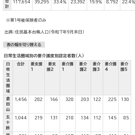
合
117,654
39,295
33.4％
23,392
19.9％
8,792
22.4
計
※第1号被保険者のみ
出典：住民基本台帳人口（令和7年9月末日）
表の幅を切り替える
日常生活圏域別の要介護度別認定者数（人）
日
合計
要支援
要支
要介護
要介
要介
要介護
要介
常
1
援2
1
護2
護3
4
護5
生
活
圏
域
倉
1,456
282
166
328
203
122
225
130
田
山
五
1,044
219
131
218
134
112
145
85
十
鈴