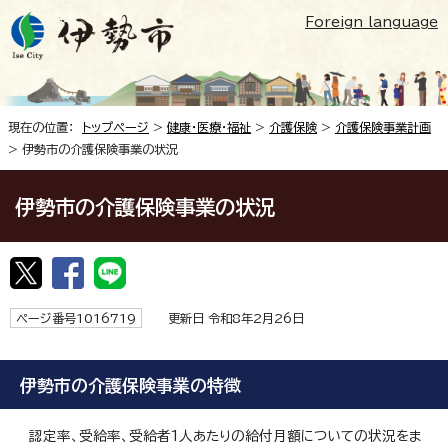
Foreign language
現在の位置：
トップページ
>
健康・医療・福祉
>
介護保険
>
介護保険事業計画
> 伊勢市の介護保険事業の状況
伊勢市の介護保険事業の状況
ページ番号1016719
更新日 令和8年2月26日
伊勢市の介護保険事業の特徴
認定率、受給率、受給者1人あたりの給付月額についての状況をま