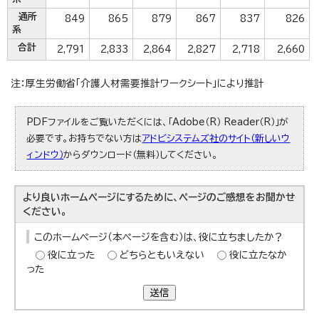
通所
849
865
879
867
837
826
系
合計
2,791
2,833
2,864
2,827
2,718
2,660
注：厚生労働省「介護人材需要推計ワークシート」により推計
PDFファイルをご覧いただくには、「Adobe（R） Reader（R）」が
必要です。お持ちでない方は
アドビシステムズ社のサイト（新しいウ
ィンドウ）
からダウンロード（無料）してください。
より良いホームページにするために、ページのご感想をお聞かせ
ください。
このホームページ（本ページを含む）は、役に立ちましたか？
役に立った
どちらともいえない
役に立たなか
った
送信