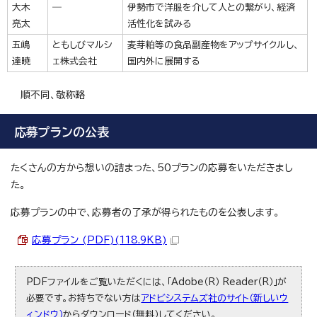
大木
―
伊勢市で洋服を介して人との繋がり、経済
亮太
活性化を試みる
五嶋
ともしびマルシ
麦芽粕等の食品副産物をアップサイクルし、
達暁
ェ株式会社
国内外に展開する
順不同、敬称略
応募プランの公表
たくさんの方から想いの詰まった、50プランの応募をいただきまし
た。
応募プランの中で、応募者の了承が得られたものを公表します。
応募プラン (PDF)(118.9KB)
PDFファイルをご覧いただくには、「Adobe（R） Reader（R）」が
必要です。お持ちでない方は
アドビシステムズ社のサイト（新しいウ
ィンドウ）
からダウンロード（無料）してください。