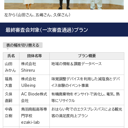
左から（山田さん、五嶋さん、久保さん）
最終審査会対象（一次審査通過）プラン
表の幅を切り替える
氏名
団体名等
ブラン概要
山田
株式会社
地域の情報＆課題データベース
みかん
Shireru
福島
株式会社
味覚調整デバイスを利用した減塩食とデバ
大喜
UBeing
イス体験のイベント事業
久保
AC Biode株式
有機廃棄物をオンサイトで消化し、電気、熱
直嗣
会社
等にリサイクル
中森
鳥羽商船高等専
おはらい町でのエクスプレスパスによる観光
立樹
門学校
客の満足度向上プラン
ezaki-lab