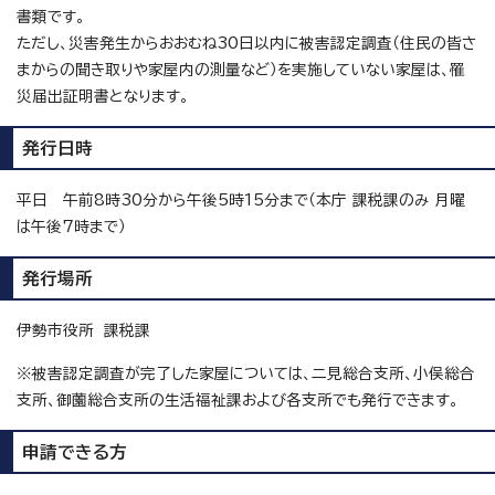
書類です。
ただし、災害発生からおおむね30日以内に被害認定調査（住民の皆さ
まからの聞き取りや家屋内の測量など）を実施していない家屋は、罹
災届出証明書となります。
発行日時
平日 午前8時30分から午後5時15分まで（本庁 課税課のみ 月曜
は午後7時まで）
発行場所
伊勢市役所 課税課
※被害認定調査が完了した家屋については、二見総合支所、小俣総合
支所、御薗総合支所の生活福祉課および各支所でも発行できます。
申請できる方