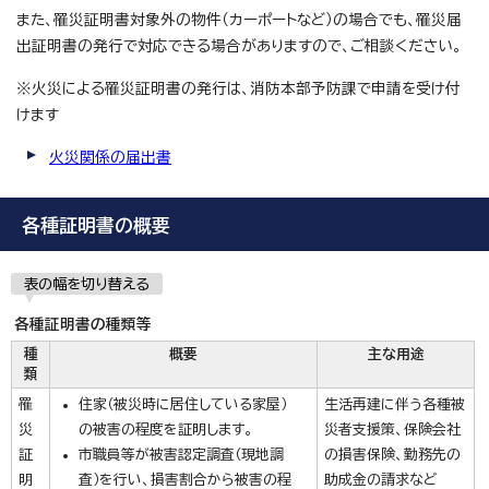
また、罹災証明書対象外の物件（カーポートなど）の場合でも、罹災届
出証明書の発行で対応できる場合がありますので、ご相談ください。
※火災による罹災証明書の発行は、消防本部予防課で申請を受け付
けます
火災関係の届出書
各種証明書の概要
表の幅を切り替える
各種証明書の種類等
種
概要
主な用途
類
罹
住家（被災時に居住している家屋）
生活再建に伴う各種被
災
の被害の程度を証明します。
災者支援策、保険会社
証
市職員等が被害認定調査（現地調
の損害保険、勤務先の
明
査）を行い、損害割合から被害の程
助成金の請求など