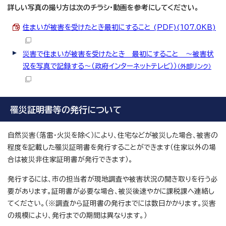
詳しい写真の撮り方は次のチラシ・動画を参考にしてください。
住まいが被害を受けたとき最初にすること (PDF)(107.0KB)
災害で住まいが被害を受けたとき 最初にすること ～被害状
況を写真で記録する～（政府インターネットテレビ））
（外部リンク）
罹災証明書等の発行について
自然災害（落雷・火災を除く）により、住宅などが被災した場合、被害の
程度を記載した罹災証明書を発行することができます（住家以外の場
合は被災非住家証明書が発行できます）。
発行するには、市の担当者が現地調査や被害状況の聞き取りを行う必
要があります。証明書が必要な場合、被災後速やかに課税課へ連絡し
てください。（※調査から証明書の発行までには数日かかります。災害
の規模により、発行までの期間は異なります。）