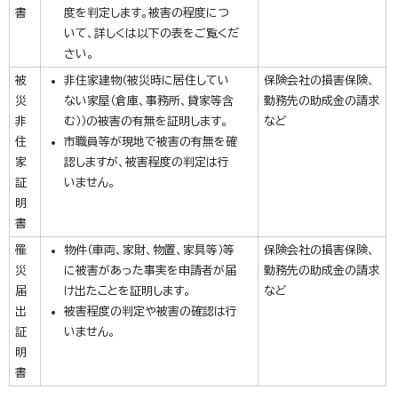
書
度を判定します。被害の程度につ
いて、詳しくは以下の表をご覧くだ
さい。
被
非住家建物（被災時に居住してい
保険会社の損害保険、
災
ない家屋（倉庫、事務所、貸家等含
勤務先の助成金の請求
非
む））の被害の有無を証明します。
など
住
市職員等が現地で被害の有無を確
家
認しますが、被害程度の判定は行
証
いません。
明
書
罹
物件（車両、家財、物置、家具等）等
保険会社の損害保険、
災
に被害があった事実を申請者が届
勤務先の助成金の請求
届
け出たことを証明します。
など
出
被害程度の判定や被害の確認は行
証
いません。
明
書