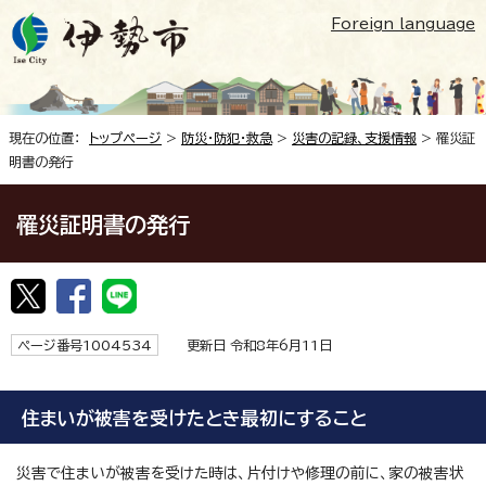
Foreign language
現在の位置：
トップページ
>
防災・防犯・救急
>
災害の記録、支援情報
> 罹災証
明書の発行
罹災証明書の発行
ページ番号1004534
更新日 令和8年6月11日
住まいが被害を受けたとき最初にすること
災害で住まいが被害を受けた時は、片付けや修理の前に、家の被害状