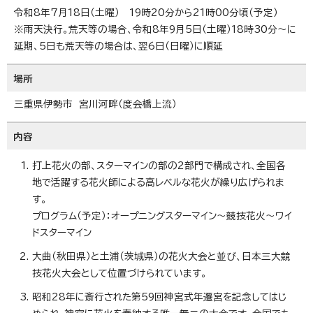
令和8年7月18日（土曜） 19時20分から21時00分頃（予定）
※雨天決行。荒天等の場合、令和8年9月5日（土曜）18時30分～に
延期、5日も荒天等の場合は、翌6日（日曜）に順延
場所
三重県伊勢市 宮川河畔（度会橋上流）
内容
打上花火の部、スターマインの部の2部門で構成され、全国各
地で活躍する花火師による高レベルな花火が繰り広げられま
す。
プログラム（予定）：オープニングスターマイン～競技花火～ワイ
ドスターマイン
大曲（秋田県）と土浦（茨城県）の花火大会と並び、日本三大競
技花火大会として位置づけられています。
昭和28年に斎行された第59回神宮式年遷宮を記念してはじ