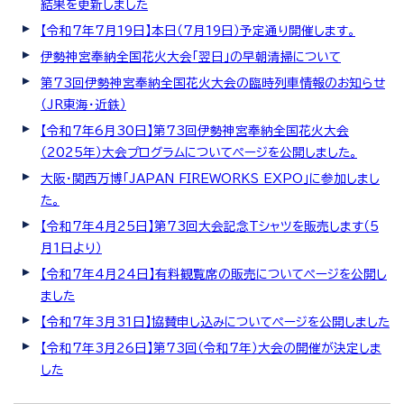
結果を更新しました
【令和7年7月19日】本日（7月19日）予定通り開催します。
伊勢神宮奉納全国花火大会「翌日」の早朝清掃について
第73回伊勢神宮奉納全国花火大会の臨時列車情報のお知らせ
（JR東海・近鉄）
【令和7年6月30日】第73回伊勢神宮奉納全国花火大会
（2025年）大会プログラムについてページを公開しました。
大阪・関西万博「JAPAN FIREWORKS EXPO」に参加しまし
た。
【令和7年4月25日】第73回大会記念Tシャツを販売します（5
月1日より）
【令和7年4月24日】有料観覧席の販売についてページを公開し
ました
【令和7年3月31日】協賛申し込みについてページを公開しました
【令和7年3月26日】第73回（令和7年）大会の開催が決定しま
した