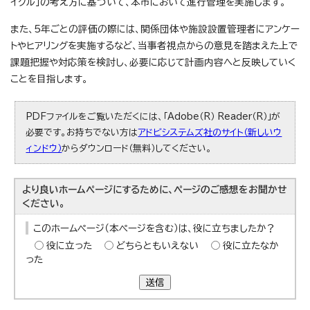
イクル」の考え方に基づいて、本市において進行管理を実施します。
また、5年ごとの評価の際には、関係団体や施設設置管理者にアンケー
トやヒアリングを実施するなど、当事者視点からの意見を踏まえた上で
課題把握や対応策を検討し、必要に応じて計画内容へと反映していく
ことを目指します。
PDFファイルをご覧いただくには、「Adobe（R） Reader（R）」が
必要です。お持ちでない方は
アドビシステムズ社のサイト（新しいウ
ィンドウ）
からダウンロード（無料）してください。
より良いホームページにするために、ページのご感想をお聞かせ
ください。
このホームページ（本ページを含む）は、役に立ちましたか？
役に立った
どちらともいえない
役に立たなか
った
送信