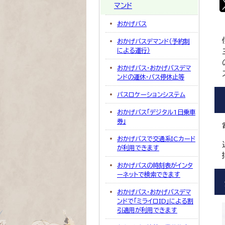
マンド
おかげバス
おかげバスデマンド（予約制
による運行）
おかげバス・おかげバスデマ
ンドの運休・バス停休止等
バスロケーションシステム
おかげバス「デジタル1日乗車
券」
おかげバスで交通系ICカード
が利用できます
おかげバスの時刻表がインタ
ーネットで検索できます
おかげバス・おかげバスデマ
ンドで「ミライロID」による割
引適用が利用できます