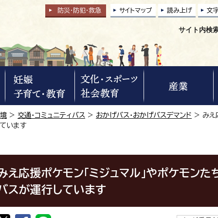
防災・防犯
・
救急
サイトマップ
読み上げ
文
サイト内検
環境
>
交通・コミュニティバス
>
おかげバス・おかげバスデマンド
> みえ
しています
みえ応援ポケモン「ミジュマル」やポケモンた
バスが運行しています