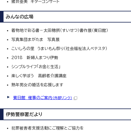
猪井亜美 ギターコンサート
みんなの広場
着物地で彩る書－太田穂摂（すいせつ）書作展（賓日館）
写真集団まがたま 写真展
こいしろの里 うまいもん祭り（社会福祉法人ベテスタ）
2018 新婦人まつり伊勢
シンプルライフ「お金と生活」
楽しく学ぼう 高齢者介護講座
熟年男女の婚活を応援します
賓日館 催事のご案内
（外部リンク）
伊勢警察署だより
犯罪被害者支援活動にご理解とご協力を