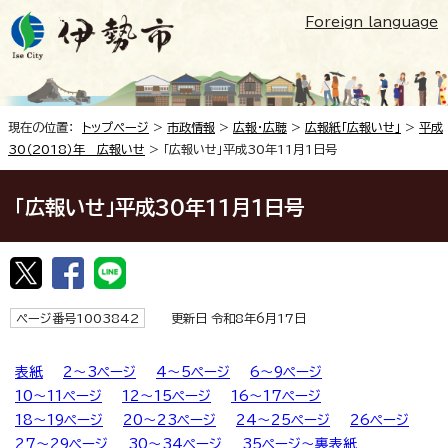
Foreign language
現在の位置：
トップページ
>
市政情報
>
広報・広聴
>
広報紙「広報いせ」
>
平成
30（2018）年 広報いせ
> 「広報いせ」平成30年11月1日号
「広報いせ」平成30年11月1日号
ページ番号1003842
更新日 令和8年6月17日
表紙
2～3ページ
4～5ページ
6～9ページ
10～11ページ
12～15ページ
16～17ページ
18～19ページ
20～23ページ
24～25ページ
26ページ
27～29ページ
30～34ページ
35ページ～裏表紙