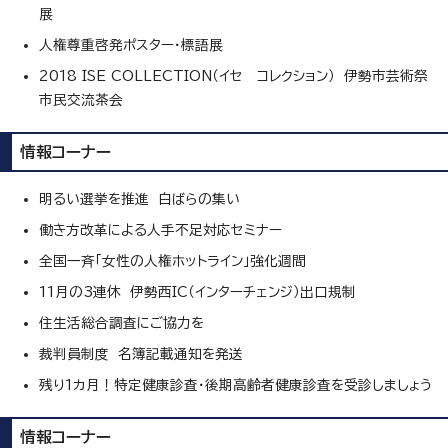
展
人権尊重啓発ポスター・標語展
2018 ISE COLLECTION（イセ コレクション） 伊勢市芸術祭
市民交流茶会
情報コーナー
明るい選挙を推進 白ばらの集い
働き方改革による人手不足対応セミナー
全国一斉「女性の人権ホットライン」強化週間
11月の3連休 伊勢西IC（インターチェンジ）出口規制
住生活総合調査にご協力を
裁判員制度 名簿記載通知を発送
残り1カ月！特定健康診査・後期高齢者健康診査を受診しましょう
情報コーナー