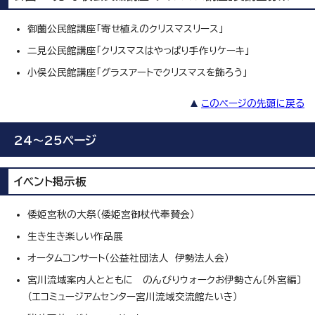
御薗公民館講座「寄せ植えのクリスマスリース」
二見公民館講座「クリスマスはやっぱり手作りケーキ」
小俣公民館講座「グラスアートでクリスマスを飾ろう」
このページの先頭に戻る
24～25ページ
イベント掲示板
倭姫宮秋の大祭（倭姫宮御杖代奉賛会）
生き生き楽しい作品展
オータムコンサート（公益社団法人 伊勢法人会）
宮川流域案内人とともに のんびりウォークお伊勢さん〔外宮編〕
（エコミュージアムセンター宮川流域交流館たいき）