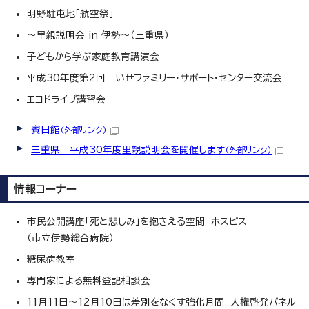
明野駐屯地「航空祭」
～里親説明会 in 伊勢～（三重県）
子どもから学ぶ家庭教育講演会
平成30年度第2回 いせファミリー・サポート・センター交流会
エコドライブ講習会
賓日館
（外部リンク）
三重県 平成30年度里親説明会を開催します
（外部リンク）
情報コーナー
市民公開講座「死と悲しみ」を抱きえる空間 ホスピス
（市立伊勢総合病院）
糖尿病教室
専門家による無料登記相談会
11月11日～12月10日は差別をなくす強化月間 人権啓発パネル