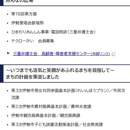
みんなの広場
第18回東方展
伊勢愛唱会歌唱祭
ひまわりあんしん事業・電話相談（三重弁護士会）
テクローかい 会員募集
三重弁護士会 高齢者・障害者支援センター
（外部リンク）
～いつまでも活気と笑顔があふれるまちを目指して～
まちの計画を策定しました
第3次伊勢市男女共同参画基本計画（れいんぼうプラン）／市民交
流課
第2次伊勢市農村振興基本計画／農林水産課
伊勢市観光振興基本計画／観光振興課
第3次伊勢市子ども読書活動推進計画／社会教育課