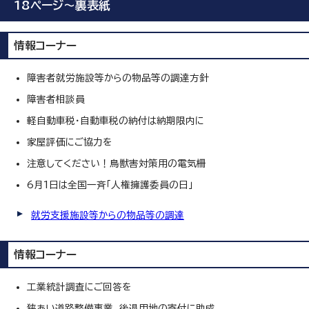
18ページ～裏表紙
情報コーナー
障害者就労施設等からの物品等の調達方針
障害者相談員
軽自動車税・自動車税の納付は納期限内に
家屋評価にご協力を
注意してください！鳥獣害対策用の電気柵
6月1日は全国一斉「人権擁護委員の日」
就労支援施設等からの物品等の調達
情報コーナー
工業統計調査にご回答を
狭あい道路整備事業 後退用地の寄付に助成