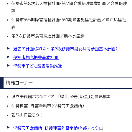
伊勢市第8次老人福祉計画・第7期介護保険事業計画／介護保険
課
伊勢市第5期障害福祉計画・第1期障害児福祉計画／障がい福祉
課
第3次伊勢市食育推進計画／農林水産課
過去の計画（第1次～第3次伊勢市男女共同参画基本計画）
伊勢市観光振興基本計画
伊勢市子ども読書活動推進
情報コーナー
県立美術館ボランティア 「欅（けやき）の会」会員を募集
伊勢神宮 外宮奉納市（伊勢商工会議所）
朝熊山に登ろう！
伊勢商工会議所 伊勢神宮外宮奉納
（外部リンク）