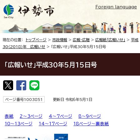
Foreign language
現在の位置：
トップページ
>
市政情報
>
広報・広聴
>
広報紙「広報いせ」
>
平成
30（2018）年 広報いせ
> 「広報いせ」平成30年5月15日号
「広報いせ」平成30年5月15日号
ページ番号1003851
更新日 令和6年5月1日
表紙
2～3ページ
4～7ページ
8～9ページ
10～13ページ
14～17ページ
18ページ～裏表紙