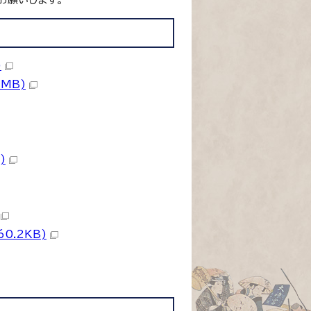
)
MB)
)
0.2KB)