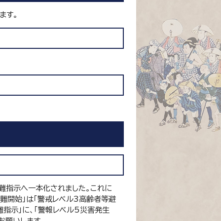
ます。
難指示へ一本化されました。これに
難開始」は「警戒レベル3高齢者等避
難指示」に、「警報レベル5災害発生
お願いします。