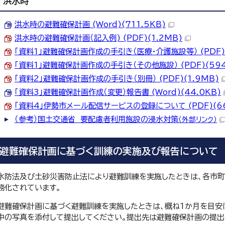
洪水時
洪水時の避難確保計画 (Word)(711.5KB)
洪水時の避難確保計画（記入例) (PDF)(1.2MB)
「資料1」避難確保計画作成の手引き（医療・介護施設等） (PDF)(
「資料1」避難確保計画作成の手引き（その他施設） (PDF)(594
「資料2」避難確保計画作成の手引き（別冊） (PDF)(1.9MB)
「資料3」避難確保計画作成（変更）報告書 (Word)(44.0KB)
「資料4」伊勢市メール配信サービスの登録について (PDF)(66
（参考）国土交通省 要配慮者利用施設の浸水対策
（外部リンク）
避難確保計画に基づく訓練の実施及び報告について
水防法及び土砂災害防止法により避難訓練を実施したときは、各市
務化されています。
避難確保計画に基づく避難訓練を実施したときは、概ね1か月を目
中の写真を添付して提出してください。提出先は避難確保計画の提出