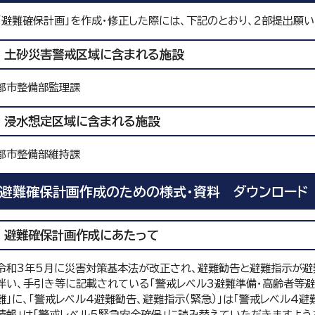
「避難確保計画」を作成・修正した際には、下記のとおり、2部提出願い
土砂災害警戒区域に含まれる施設
都市整備部監理課
浸水想定区域に含まれる施設
都市整備部維持課
避難確保計画作成のための様式・資料 ダウンロード
避難確保計画作成にあたって
令和3年5月に災害対策基本法が改正され、避難勧告と避難指示が避
伴い、手引き等に記載されている「警戒レベル3避難準備・高齢者等避
難」に、「警戒レベル4避難勧告、避難指示（緊急）」は「警戒レベル4避
情報」は「警戒レベル5緊急安全確保」に読み替えていただきますよう