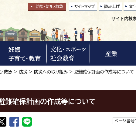
防災・防犯
・
救急
サイトマップ
読み上げ
文
サイト内検
犯・救急
>
防災
>
防災への取り組み
> 避難確保計画の作成等について
避難確保計画の作成等について
ページ番号1