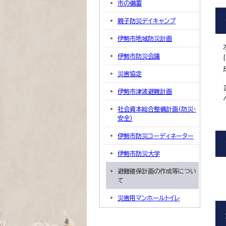
市の備蓄
親子防災デイキャンプ
伊勢市地域防災計画
伊勢市防災会議
災害協定
伊勢市津波避難計画
社会資本総合整備計画（防災・
安全）
伊勢市防災コーディネーター
伊勢市防災大学
避難確保計画の作成等につい
て
災害用マンホールトイレ