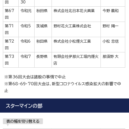
回
30
第67
令和元
秋田県
株式会社北日本花火興業
今野 義和
回
第71
令和5
茨城県
野村花火工業株式会社
野村 陽一
回
第72
令和6
秋田県
株式会社小松煙火工業
小松 忠信
回
第73
令和7
長野県
有限会社伊那火工堀内煙火
那須野 大
回
店
※第36回大会は諸般の事情で中止
※第68・69・70回大会は、新型コロナウイルス感染拡大の影響で中
止
スターマインの部
表の幅を切り替える