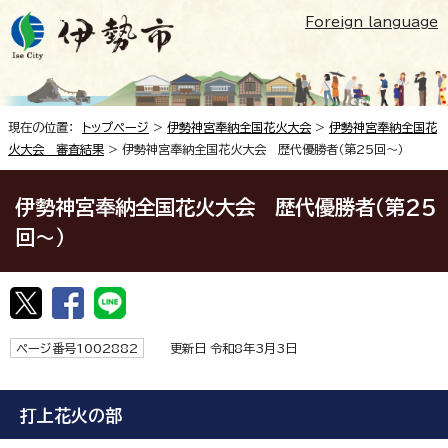
Foreign language
現在の位置：
トップページ
>
伊勢神宮奉納全国花火大会
>
伊勢神宮奉納全国花
火大会 審査結果
> 伊勢神宮奉納全国花火大会 歴代優勝者（第25回～）
伊勢神宮奉納全国花火大会 歴代優勝者（第25
回～）
ページ番号1002882
更新日 令和8年3月3日
打上花火の部