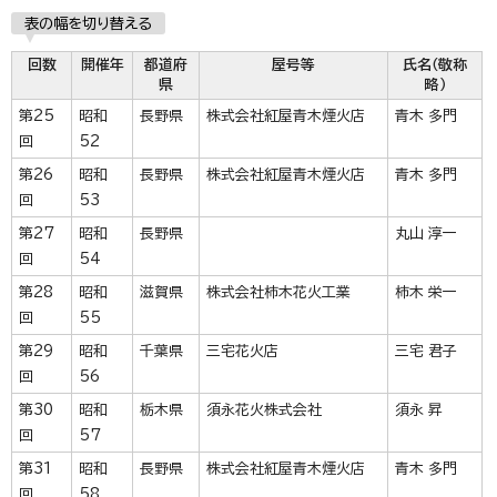
表の幅を切り替える
回数
開催年
都道府
屋号等
氏名（敬称
県
略）
第25
昭和
長野県
株式会社紅屋青木煙火店
青木 多門
回
52
第26
昭和
長野県
株式会社紅屋青木煙火店
青木 多門
回
53
第27
昭和
長野県
丸山 淳一
回
54
第28
昭和
滋賀県
株式会社柿木花火工業
柿木 栄一
回
55
第29
昭和
千葉県
三宅花火店
三宅 君子
回
56
第30
昭和
栃木県
須永花火株式会社
須永 昇
回
57
第31
昭和
長野県
株式会社紅屋青木煙火店
青木 多門
回
58