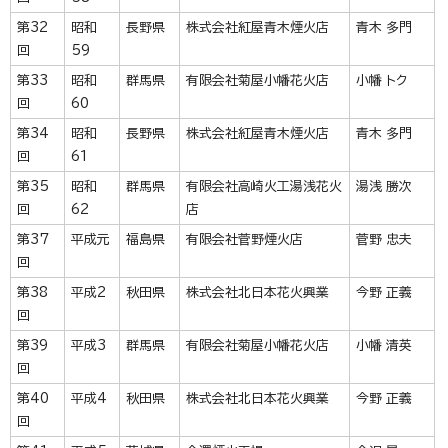
第32
昭和
長野県
株式会社紅屋青木煙火店
青木 多門
回
59
第33
昭和
群馬県
有限会社菊屋小幡花火店
小幡 トク
回
60
第34
昭和
長野県
株式会社紅屋青木煙火店
青木 多門
回
61
第35
昭和
群馬県
有限会社高崎火工湯浅花火
湯浅 勝次
回
62
店
第37
平成元
福島県
有限会社菅野煙火店
菅野 忠夫
回
第38
平成2
秋田県
株式会社北日本花火興業
今野 正義
回
第39
平成3
群馬県
有限会社菊屋小幡花火店
小幡 清英
回
第40
平成4
秋田県
株式会社北日本花火興業
今野 正義
回