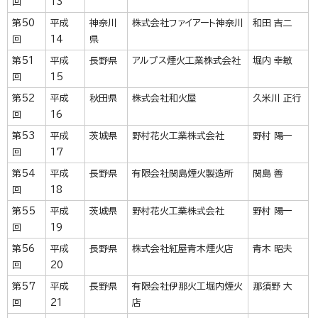
回
13
第50
平成
神奈川
株式会社ファイアート神奈川
和田 吉二
回
14
県
第51
平成
長野県
アルプス煙火工業株式会社
堀内 幸敏
回
15
第52
平成
秋田県
株式会社和火屋
久米川 正行
回
16
第53
平成
茨城県
野村花火工業株式会社
野村 陽一
回
17
第54
平成
長野県
有限会社関島煙火製造所
関島 善
回
18
第55
平成
茨城県
野村花火工業株式会社
野村 陽一
回
19
第56
平成
長野県
株式会社紅屋青木煙火店
青木 昭夫
回
20
第57
平成
長野県
有限会社伊那火工堀内煙火
那須野 大
回
21
店