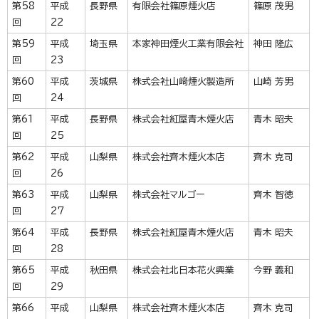
第58
平成
長野県
有限会社篠原煙火店
篠原 茂男
回
22
第59
平成
埼玉県
本家神田煙火工業有限会社
神田 隆広
回
23
第60
平成
茨城県
株式会社山﨑煙火製造所
山崎 芳男
回
24
第61
平成
長野県
株式会社紅屋青木煙火店
青木 昭夫
回
25
第62
平成
山梨県
株式会社齊木煙火本店
齊木 克司
回
26
第63
平成
山梨県
株式会社マルゴー
齊木 智徳
回
27
第64
平成
長野県
株式会社紅屋青木煙火店
青木 昭夫
回
28
第65
平成
秋田県
株式会社北日本花火興業
今野 義和
回
29
第66
平成
山梨県
株式会社齊木煙火本店
齊木 克司