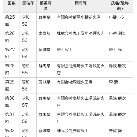
回数
開催年
都道府
屋号等
氏名（敬称
県
略）
第25
昭和
群馬県
有限会社菊屋小幡花火店
小幡 トク
回
52
第26
昭和
東京都
株式会社丸玉屋小勝煙火店
小勝 利夫
回
53
第27
昭和
茨城県
野手火工
野手 保
回
54
第28
昭和
群馬県
有限会社高崎火工湯浅花火
湯浅 勝次
回
55
店
第29
昭和
茨城県
有限会社森煙火工場
森 清
回
56
第30
昭和
群馬県
有限会社高崎火工湯浅花火
湯浅 勝次
回
57
店
第31
昭和
群馬県
有限会社高崎火工湯浅花火
湯浅 勝次
回
58
店
第32
昭和
宮城県
株式会社芳賀火工
芳賀 静