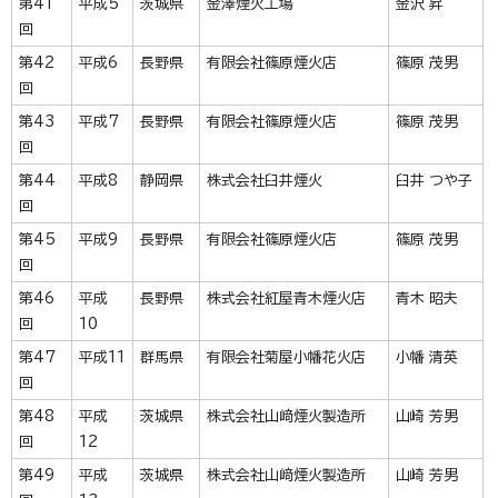
第41
平成5
茨城県
金澤煙火工場
金沢 昇
回
第42
平成6
長野県
有限会社篠原煙火店
篠原 茂男
回
第43
平成7
長野県
有限会社篠原煙火店
篠原 茂男
回
第44
平成8
静岡県
株式会社臼井煙火
臼井 つや子
回
第45
平成9
長野県
有限会社篠原煙火店
篠原 茂男
回
第46
平成
長野県
株式会社紅屋青木煙火店
青木 昭夫
回
10
第47
平成11
群馬県
有限会社菊屋小幡花火店
小幡 清英
回
第48
平成
茨城県
株式会社山﨑煙火製造所
山崎 芳男
回
12
第49
平成
茨城県
株式会社山﨑煙火製造所
山崎 芳男