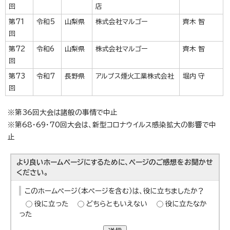
回
店
第71
令和5
山梨県
株式会社マルゴー
齊木 智
回
第72
令和6
山梨県
株式会社マルゴー
齊木 智
回
第73
令和7
長野県
アルプス煙火工業株式会社
堀内 守
回
※第36回大会は諸般の事情で中止
※第68・69・70回大会は、新型コロナウイルス感染拡大の影響で中
止
より良いホームページにするために、ページのご感想をお聞かせ
ください。
このホームページ（本ページを含む）は、役に立ちましたか？
役に立った
どちらともいえない
役に立たなか
った