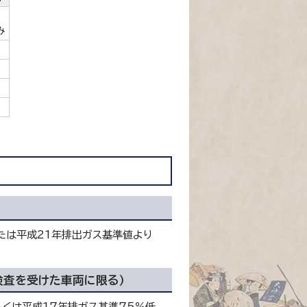
み
たは平成21年排出ガス基準値より
検査を受けた車両に限る）
しくは平成17年排ガス基準75％低