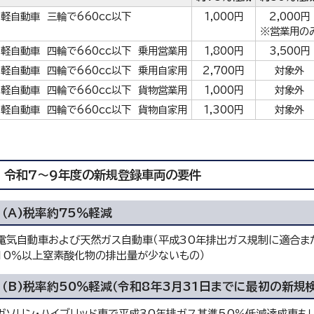
軽自動車 三輪で660cc以下
1,000円
2,000円
※営業用の
軽自動車 四輪で660cc以下 乗用営業用
1,800円
3,500円
軽自動車 四輪で660cc以下 乗用自家用
2,700円
対象外
軽自動車 四輪で660cc以下 貨物営業用
1,000円
対象外
軽自動車 四輪で660cc以下 貨物自家用
1,300円
対象外
令和7～9年度の新規登録車両の要件
（A)税率約75％軽減
電気自動車および天然ガス自動車（平成30年排出ガス規制に適合ま
10％以上窒素酸化物の排出量が少ないもの）
（B)税率約50％軽減（令和8年3月31日までに最初の新規
ガソリン・ハイブリッド車で平成30年排ガス基準50％低減達成車も