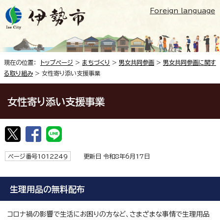
Foreign language
現在の位置：
トップページ
>
まちづくり
>
男女共同参画
>
男女共同参画に関す
る取り組み
> 女性寄り添い支援事業
女性寄り添い支援事業
ページ番号1012249
更新日 令和8年6月17日
生理用品の無料配布
コロナ禍の影響で生活にお困りの方など、さまざまな事情で生理用品