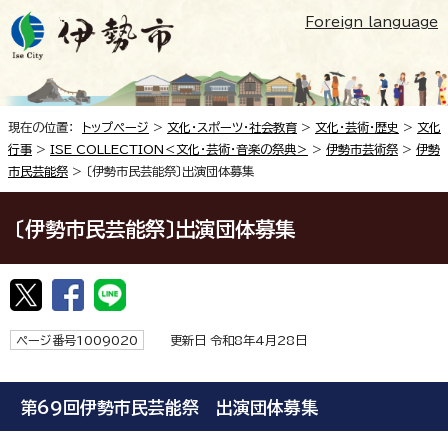
Foreign language
現在の位置：
トップページ
>
文化・スポーツ・社会教育
>
文化・芸術・歴史
>
文化
行事
>
ISE COLLECTION＜文化・芸術・音楽の祭典＞
>
伊勢市芸術祭
>
伊勢
市民芸能祭
> 〔伊勢市民芸能祭〕出演団体募集
〔伊勢市民芸能祭〕出演団体募集
ページ番号1009020
更新日 令和8年4月28日
第69回伊勢市民芸能祭 出演団体募集