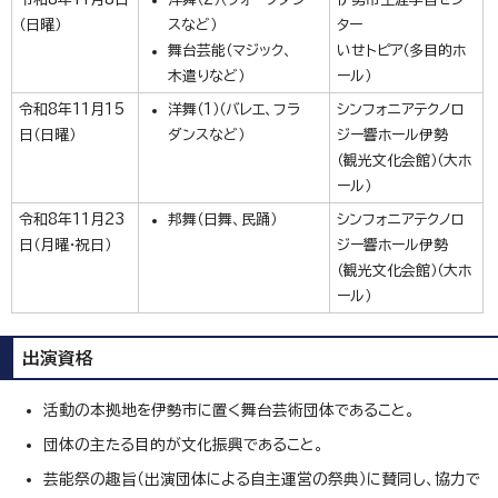
（日曜）
スなど）
ター
舞台芸能（マジック、
いせトピア（多目的ホ
木遣りなど）
ール）
令和8年11月15
洋舞（1）（バレエ、フラ
シンフォニアテクノロ
日（日曜）
ダンスなど）
ジー響ホール伊勢
（観光文化会館）（大ホ
ール）
令和8年11月23
邦舞（日舞、民踊）
シンフォニアテクノロ
日（月曜・祝日）
ジー響ホール伊勢
（観光文化会館）（大ホ
ール）
出演資格
活動の本拠地を伊勢市に置く舞台芸術団体であること。
団体の主たる目的が文化振興であること。
芸能祭の趣旨（出演団体による自主運営の祭典）に賛同し、協力で