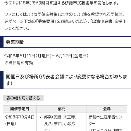
今回（令和8年）で69回目を迎える伊勢市民芸能祭を開催します。
つきましては、出演団体を募集しますので、出演を希望される団体は、
必ずページ下部の「
募集要項
」をお読みいただき、「
出演申込書
」を提出
してください。
募集期間
令和8年5月11日（月曜日）～6月12日（金曜日）
※当日消印有効
開催日及び場所（代表者会議により変更になる場合がありま
す）
表の幅を切り替える
開催予定日
部門
会場
令和8年10月4日
邦楽（民謡、大正琴、
伊勢市生涯学習セン
（日曜）
尺八、筝曲、小唄な
ター
ど）
いせトピア（多目的ホ