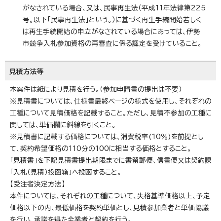
がなされている場合、又は、民事再生法（平成11年法律第225
号。以下「民事再生法」という。）に基づく再生手続開始若しく
は再生手続開始の申立がなされている場合にあっては、伊勢
市競争入札参加資格の再審査に係る認定を受けていること。
見積方法等
本案件は紙により見積を行う。（参加申請書の提出は不要）
※見積書については、仕様書最終ページの様式を使用し、それぞれの
工種について見積価格を記載すること。ただし、見積不参加の工種に
関しては、単価欄に斜線を引くこと。
※見積書に記載する価格については、消費税率(10％)を前提とし
て、契約希望価格の110分の100に相当する価格とすること。
「見積書」を下記見積書提出期限までに書留郵便、信書便又は契約課
「入札（見積）投函箱」へ投函すること。
【受注者決定方法】
本件については、それぞれの工種について、失格基準価格以上、予定
価格以下の内、最低価格を契約単価とし、見積参加業者と単価協議
を行い、承諾を得た全業者と契約を行う。