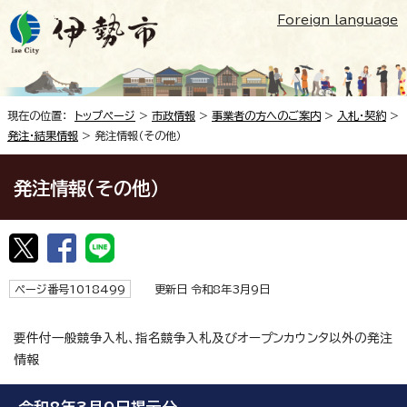
Foreign language
現在の位置：
トップページ
>
市政情報
>
事業者の方へのご案内
>
入札・契約
>
発注・結果情報
> 発注情報（その他）
発注情報（その他）
ページ番号1018499
更新日 令和8年3月9日
要件付一般競争入札、指名競争入札及びオープンカウンタ以外の発注
情報