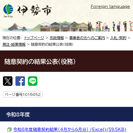
Foreign language
現在の位置：
トップページ
>
市政情報
>
事業者の方へのご案内
>
入札・契約
>
発注・結果情報
> 随意契約の結果公表（役務）
随意契約の結果公表（役務）
ページ番号1016052
令和8年度
令和8年度随意契約結果（4月から6月分） (Excel)(59.5KB)