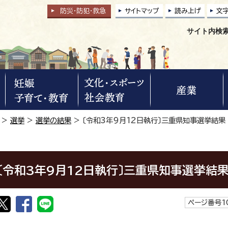
防災・防犯
・
救急
サイトマップ
読み上げ
文
サイト内検
>
選挙
>
選挙の結果
> 〔令和3年9月12日執行〕三重県知事選挙結果
〔令和3年9月12日執行〕三重県知事選挙結
ページ番号10