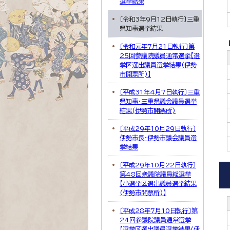
選挙結果
〔令和3年9月12日執行〕三重
県知事選挙結果
〔令和元年7月21日執行〕第
25回参議院議員通常選挙【選
挙区選出議員選挙結果(伊勢
市開票所)】
〔平成31年4月7日執行〕三重
県知事・三重県議会議員選挙
結果(伊勢市開票所)
〔平成29年10月29日執行〕
伊勢市長・伊勢市議会議員選
挙結果
〔平成29年10月22日執行〕
第48回衆議院議員総選挙
【小選挙区選出議員選挙結果
(伊勢市開票所)】
〔平成28年7月10日執行〕第
24回参議院議員通常選挙
【選挙区選出議員選挙結果(伊