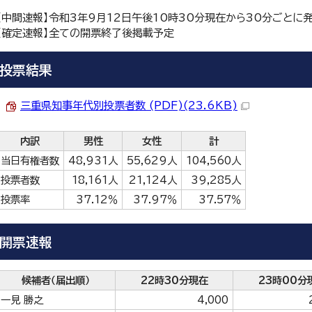
【中間速報】令和3年9月12日午後10時30分現在から30分ごとに
【確定速報】全ての開票終了後掲載予定
投票結果
三重県知事年代別投票者数 (PDF)(23.6KB)
内訳
男性
女性
計
当日有権者数
48,931人
55,629人
104,560人
投票者数
18,161人
21,124人
39,285人
投票率
37.12％
37.97％
37.57％
開票速報
候補者（届出順）
22時30分現在
23時00分
一見 勝之
4,000