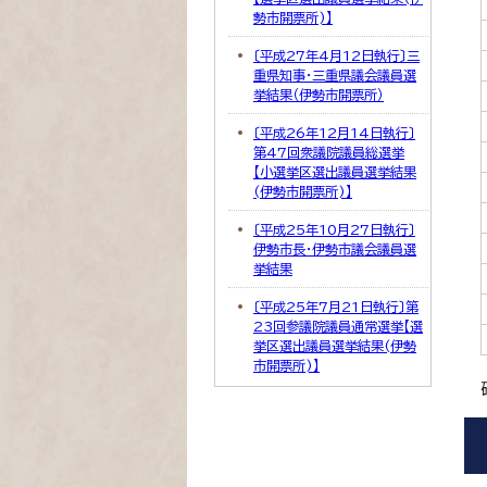
勢市開票所)】
〔平成27年4月12日執行〕三
重県知事・三重県議会議員選
挙結果（伊勢市開票所）
〔平成26年12月14日執行〕
第47回衆議院議員総選挙
【小選挙区選出議員選挙結果
(伊勢市開票所)】
〔平成25年10月27日執行〕
伊勢市長・伊勢市議会議員選
挙結果
〔平成25年7月21日執行〕第
23回参議院議員通常選挙【選
挙区選出議員選挙結果(伊勢
市開票所)】