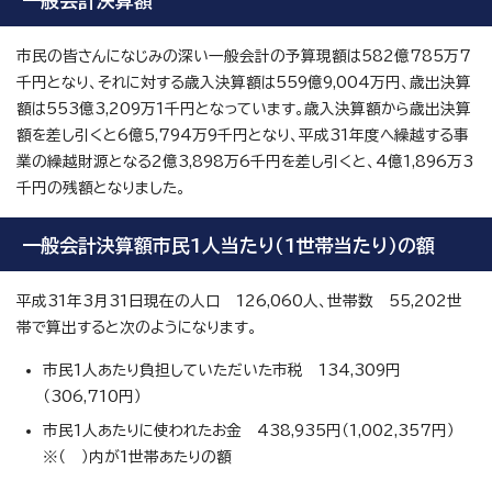
一般会計決算額
市民の皆さんになじみの深い一般会計の予算現額は582億785万7
千円となり、それに対する歳入決算額は559億9,004万円、歳出決算
額は553億3,209万1千円となっています。歳入決算額から歳出決算
額を差し引くと6億5,794万9千円となり、平成31年度へ繰越する事
業の繰越財源となる2億3,898万6千円を差し引くと、4億1,896万3
千円の残額となりました。
一般会計決算額市民1人当たり（1世帯当たり）の額
平成31年3月31日現在の人口 126,060人、世帯数 55,202世
帯で算出すると次のようになります。
市民1人あたり負担していただいた市税 134,309円
（306,710円）
市民1人あたりに使われたお金 438,935円（1,002,357円）
※（ ）内が1世帯あたりの額