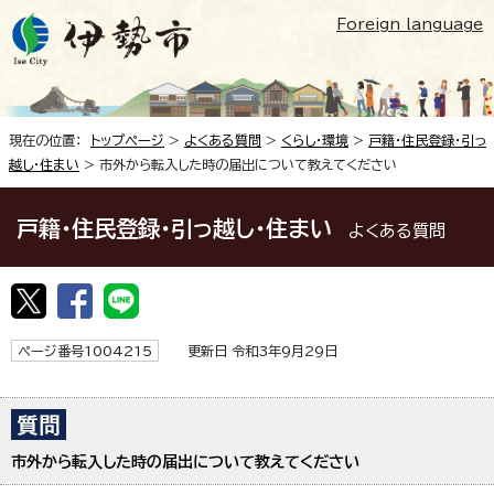
Foreign language
現在の位置：
トップページ
>
よくある質問
>
くらし・環境
>
戸籍・住民登録・引っ
越し・住まい
> 市外から転入した時の届出について教えてください
戸籍・住民登録・引っ越し・住まい
よくある質問
ページ番号1004215
更新日 令和3年9月29日
市外から転入した時の届出について教えてください