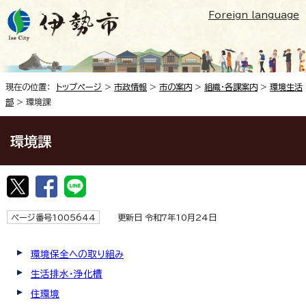
Foreign language
現在の位置：
トップページ
>
市政情報
>
市の案内
>
組織・各課案内
>
環境生活
部
> 環境課
環境課
ページ番号1005644
更新日 令和7年10月24日
環境保全への取り組み
生活排水・浄化槽
住環境