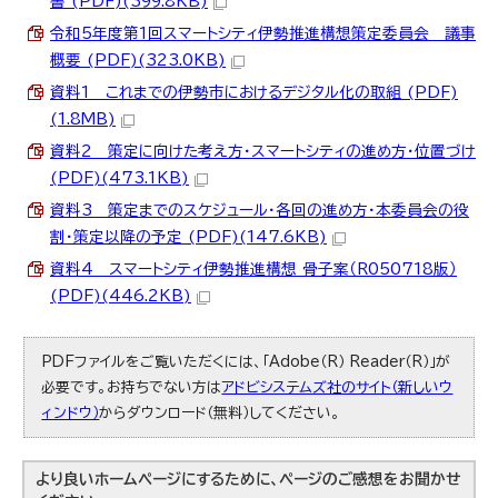
書 (PDF)(399.8KB)
令和5年度第1回スマートシティ伊勢推進構想策定委員会 議事
概要 (PDF)(323.0KB)
資料1 これまでの伊勢市におけるデジタル化の取組 (PDF)
(1.8MB)
資料2 策定に向けた考え方・スマートシティの進め方・位置づけ
(PDF)(473.1KB)
資料3 策定までのスケジュール・各回の進め方・本委員会の役
割・策定以降の予定 (PDF)(147.6KB)
資料4 スマートシティ伊勢推進構想 骨子案（R050718版）
(PDF)(446.2KB)
PDFファイルをご覧いただくには、「Adobe（R） Reader（R）」が
必要です。お持ちでない方は
アドビシステムズ社のサイト（新しいウ
ィンドウ）
からダウンロード（無料）してください。
より良いホームページにするために、ページのご感想をお聞かせ