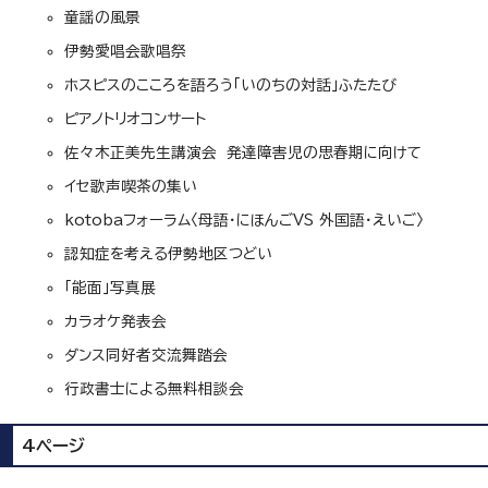
童謡の風景
伊勢愛唱会歌唱祭
ホスピスのこころを語ろう「いのちの対話」ふたたび
ピアノトリオコンサート
佐々木正美先生講演会 発達障害児の思春期に向けて
イセ歌声喫茶の集い
kotobaフォーラム〈母語・にほんごVS 外国語・えいご〉
認知症を考える伊勢地区つどい
「能面」写真展
カラオケ発表会
ダンス同好者交流舞踏会
行政書士による無料相談会
4ページ