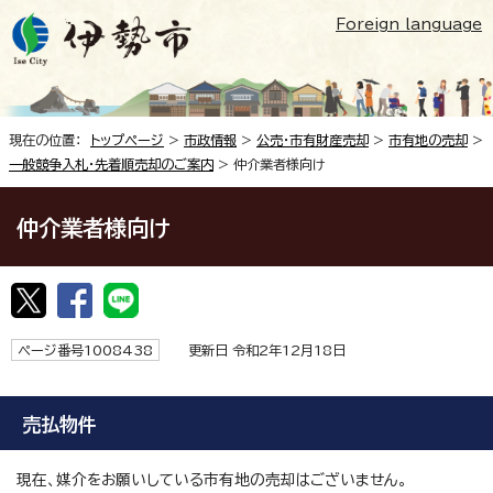
Foreign language
現在の位置：
トップページ
>
市政情報
>
公売・市有財産売却
>
市有地の売却
>
一般競争入札・先着順売却のご案内
> 仲介業者様向け
仲介業者様向け
ページ番号1008438
更新日 令和2年12月18日
売払物件
現在、媒介をお願いしている市有地の売却はございません。