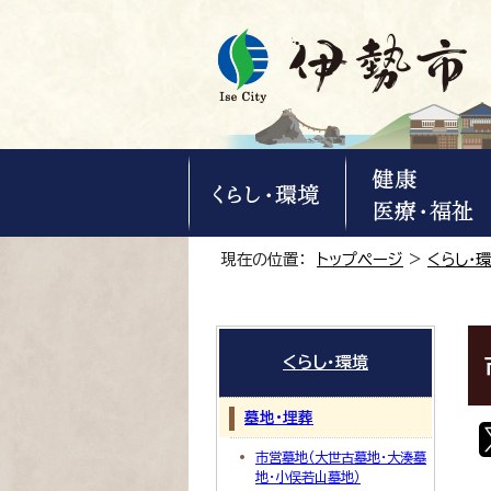
現在の位置：
トップページ
>
くらし・
くらし・環境
墓地・埋葬
市営墓地（大世古墓地・大湊墓
地・小俣若山墓地）