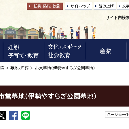
防災・防犯
・
救急
サイトマップ
読み上げ
文
サイト内検
環境
>
墓地・埋葬
> 市営墓地（伊勢やすらぎ公園墓地）
市営墓地（伊勢やすらぎ公園墓地）
ページ番号1