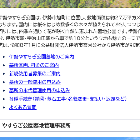
伊勢やすらぎ公園は、伊勢市旭町に位置し、敷地面積は約27万平方メ
なります。園内には桜をはじめ数多くの木々が植えられており、つつじ
回りには、四季を通じて花が咲く自然に恵まれた墓地公園です。伊勢自
分、伊勢市駅・宇治山田駅から車で約10分という立地も魅力の一つ
営は、令和8年1月に公益財団法人伊勢市霊園公社から伊勢市が引継
伊勢やすらぎ公園墓地のご案内
墓所区画、料金のご案内
新規使用者募集のご案内
墓所の一般使用の申込み
墓所の永代管理使用の申込み
各種手続き（納骨・墓石工事・名義変更・支払い・返還など）
よくある質問
やすらぎ公園墓地管理事務所