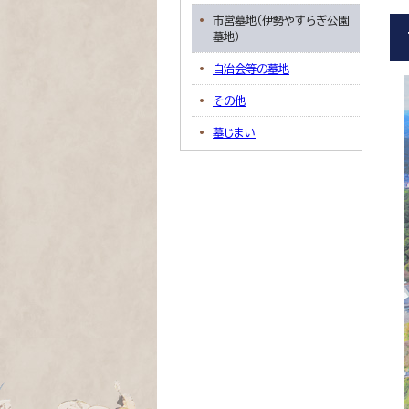
市営墓地（伊勢やすらぎ公園
墓地）
自治会等の墓地
その他
墓じまい