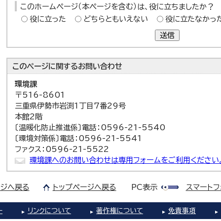
このホームページ（本ページを含む）は、役に立ちましたか？
役に立った
どちらともいえない
役に立たなかっ
送信
このページに関する
お問い合わせ
環境課
〒516-8601
三重県伊勢市岩渕1丁目7番29号
本館2階
〔温暖化防止推進係〕電話：0596-21-5540
〔環境対策係〕電話：0596-21-5541
ファクス：0596-21-5522
環境課へのお問い合わせは専用フォームをご利用ください
ジへ戻る
トップページへ戻る
PC表示
スマートフ
ー
リンクについて
著作権について
免責事項