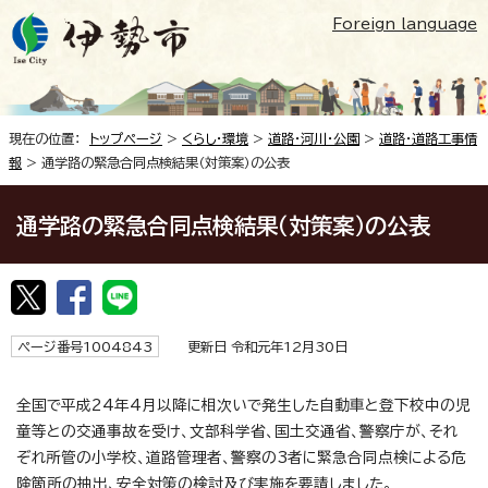
Foreign language
現在の位置：
トップページ
>
くらし・環境
>
道路・河川・公園
>
道路・道路工事情
報
> 通学路の緊急合同点検結果（対策案）の公表
通学路の緊急合同点検結果（対策案）の公表
ページ番号1004843
更新日 令和元年12月30日
全国で平成24年4月以降に相次いで発生した自動車と登下校中の児
童等との交通事故を受け、文部科学省、国土交通省、警察庁が、それ
ぞれ所管の小学校、道路管理者、警察の3者に緊急合同点検による危
険箇所の抽出、安全対策の検討及び実施を要請しました。