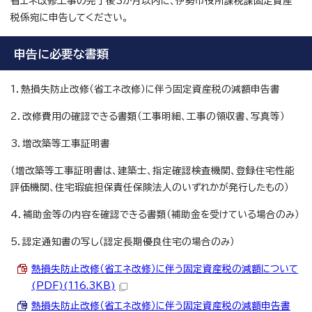
省エネ改修工事の完了後3か月以内に、伊勢市役所課税課固定資産
税係宛に申告してください。
申告に必要な書類
1．熱損失防止改修（省エネ改修）に伴う固定資産税の減額申告書
2．改修費用の確認できる書類（工事明細、工事の領収書、写真等）
3．増改築等工事証明書
（増改築等工事証明書は、建築士、指定確認検査機関、登録住宅性能
評価機関、住宅瑕疵担保責任保険法人のいずれかが発行したもの）
4．補助金等の内容を確認できる書類（補助金を受けている場合のみ）
5．認定通知書の写し（認定長期優良住宅の場合のみ）
熱損失防止改修（省エネ改修）に伴う固定資産税の減額について
(PDF)(116.3KB)
熱損失防止改修（省エネ改修）に伴う固定資産税の減額申告書