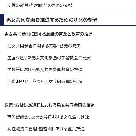
女性の就労・能力開発のための支援
男女共同参画を推進するための基盤の整備
男女共同参画に関する意識の普及と教育の推進
男女共同参画に関する広報・啓発の充実
生涯を通じた男女共同参画の学習機会の充実
学校等における男女共同参画教育の推進
国際的視野に立った男女共同参画の推進
政策・方針決定過程における男女共同参画の推進
市の審議会、委員会等における女性登用推進
女性職員の管理・監督職における登用推進