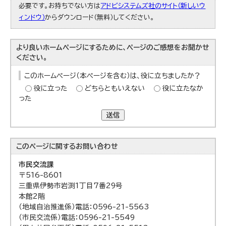
必要です。お持ちでない方は
アドビシステムズ社のサイト（新しいウ
ィンドウ）
からダウンロード（無料）してください。
より良いホームページにするために、ページのご感想をお聞かせ
ください。
このホームページ（本ページを含む）は、役に立ちましたか？
役に立った
どちらともいえない
役に立たなか
った
送信
このページに関する
お問い合わせ
市民交流課
〒516-8601
三重県伊勢市岩渕1丁目7番29号
本館2階
（地域自治推進係）電話：0596-21-5563
（市民交流係）電話：0596-21-5549