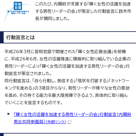
このたび、内閣府が支援する「輝く女性の活躍を加速
する男性リーダーの会」が策定した行動宣言に鈴木市
長が賛同しました。
行動宣言とは
平成26年3月に首相官邸で開催された「輝く女性応援会議」を契機
に、平成26年6月、女性の活躍推進に積極的に取り組んでいる企業の
男性リーダーにより「輝く女性の活躍を加速する男性リーダーの会」行
動宣言が策定されました。
同行動宣言は、「自ら行動し、発信する」「現状を打破する」「ネットワー
キングを進める」の3項目からなり、男性リーダーが様々な女性の意欲
を高め、その持てる能力を最大限発揮できるよう、具体的に取り組ん
でいくことを宣言するものです。
「輝く女性の活躍を加速する男性リーダーの会」行動宣言（内閣府
男女共同参画局）
（外部リンク）