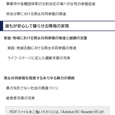
事業所や各種団体等の方針決定の場への女性の参画促進
政治分野における男女共同参画の推進
誰もが安心して暮らせる環境の実現
家庭・地域における男女共同参画の推進と健康の支援
家庭・地域活動における男女共同参画の推進
ライフ・ステージに応じた健康支援の充実
男女共同参画を阻害するあらゆる暴力の根絶
暴力を許さない社会の意識づくり
被害者支援の充実
PDFファイルをご覧いただくには、「Adobe（R） Reader（R）」が