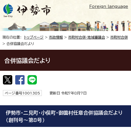
Foreign language
現在の位置：
トップページ
>
市政情報
>
市町村合併・地域審議会
>
市町村合併
> 合併協議会だより
合併協議会だより
ページ番号1001385
更新日 令和7年8月7日
伊勢市・二見町・小俣町・御薗村任意合併協議会だより
（創刊号～第8号）