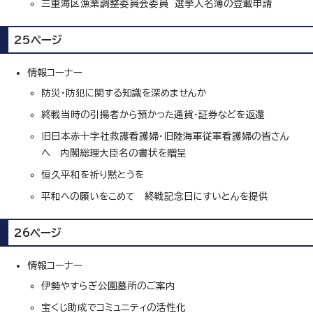
三重海区漁業調整委員会委員 選挙人名簿の登載申請
25ページ
情報コーナー
防災・防犯に関する知識を深めませんか
終戦当時の引揚者から預かった通貨・証券などを返還
旧日本赤十字社救護看護婦・旧陸海軍従軍看護婦の皆さん
へ 内閣総理大臣名の書状を贈呈
恒久平和を祈り黙とうを
平和への願いをこめて 終戦記念日にすいとんを提供
26ページ
情報コーナー
伊勢やすらぎ公園墓所のご案内
宝くじ助成でコミュニティの活性化